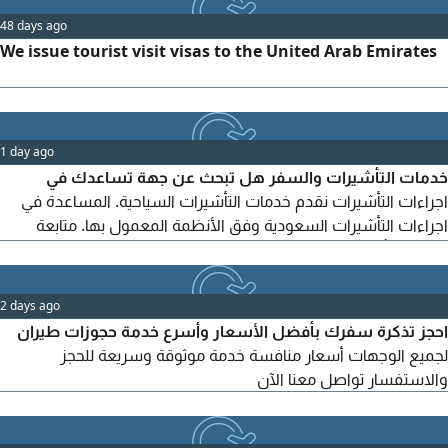
48 days ago
We issue tourist visit visas to the United Arab Emirates
1 day ago
خدمات التأشيرات والسفر هل تبحث عن جهة تساعدك في
اجراءات التأشيرات نقدم خدمات التأشيرات السياحية. المساعدة في
اجراءات التأشيرات السعودية وفق الأنظمة المعمول بها. متابعة
طلبات التأشيرات والاستشارات المتعلقة بها. خدمة احترافية وسرعة
في متابعة المعاملات. تعامل مهني. متابعة مستمرة للطلب. الرد على
جميع الاستفسارات. الموقع عجمان
2 days ago
احجز تذكرة سفرك بأفضل الأسعار وأسرع خدمة حجوزات طيران
لجميع الوجهات أسعار منافسة خدمة موثوقة وسريعة للحجز
والاستفسار تواصل معنا الآن