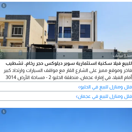
5
منذ 3 ساعات
للبيع فيلا سكنية استثمارية سوبر ديلوكس حجر رخام. تشطيب
فاخر وموقع مميز على الشارع القار مع مواقف السيارات وارتداد كبير
أمام الفيلا، في إمارة عجمان، منطقة الحليو 2 - مساحة الأرض 3014
قدم مربع، مساحة البناء الاجمالي تقريبا 3500 قدم مربع. فيها دكتات
›
فلل ومنازل للبيع في الحليو
للمكيفات المركزية، سخان الماء مركزي سولار + كهرباء. مع الضمان 5
›
فلل ومنازل للبيع في عجمان
سنوات. تتكون الفيلا من 5 غرفة نوم ماستر السعر 1720000 قابل
للتفاوض
5