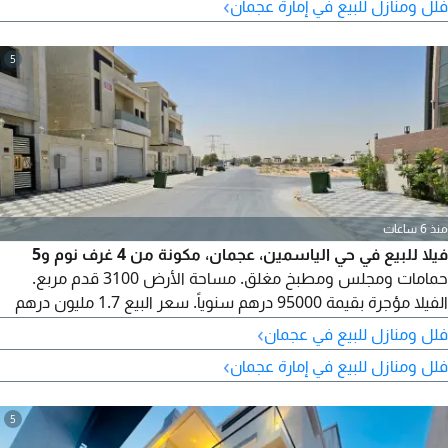
›
فلل ومنازل للبيع في إمارة عجمان
المغاسل في الطابق الأرضي صالة كبيرة جدا في الطابق الأول. مطبخ
كبير مجهز مع ستور. غرفة خادمة خارجيه
5
منذ 6 ساعات
فيلا للبيع في حي الياسمين، عجمان، مكونة من 4 غرف نوم و5
حمامات ومجلس ومطبخ مغلق. مساحة الأرض 3100 قدم مربع.
الفيلا مؤجرة بقيمة 95000 درهم سنوياً. سعر البيع 1.7 مليون درهم
قابل للتفاوض.
›
فلل ومنازل للبيع في عجمان
›
فلل ومنازل للبيع في إمارة عجمان
5