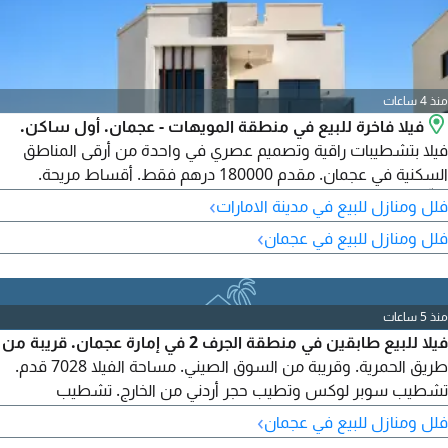
منذ 4 ساعات
فيلا فاخرة للبيع في منطقة المويهات - عجمان. أول ساكن.
فيلا بتشطيبات راقية وتصميم عصري في واحدة من أرقى المناطق
السكنية في عجمان. مقدم 180000 درهم فقط. أقساط مريحة.
تملّك حر لجميع الجنسيات. موقع مميز بالقرب من شارع الشيخ محمد
›
فلل ومنازل للبيع في مدينة الامارات
بن زايد. مناسبة للسكن أو الاستثمار. 7 غرف ماستر. 8 حمامات. غرفة
›
فلل ومنازل للبيع في عجمان
خادمة.
منذ 5 ساعات
فيلا للبيع طابقين في منطقة الجرف 2 في إمارة عجمان. قريبة من
طريق الحمرية. وقريبة من السوق الصيني. مساحة الفيلا 7028 قدم.
تشطيب سوبر لوكس وتطيب حجر أردني من الخارج. تشطيب
شخصي. تتكون الفيلا من. 4 غرف نوم ماستر مع دريسنغ. مساحة
›
فلل ومنازل للبيع في عجمان
الغرفة كبيرة جدا. 2 مجلس كبير مع المغاسل. صالة كبيرة مع