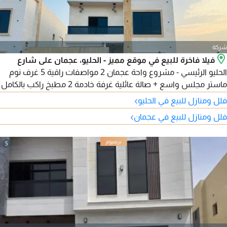
شركة
فيلا فاخرة للبيع في موقع مميز - الحليو، عجمان على شارع
الحليو الرئيسي - مشروع واحة عجمان 2 مواصفات راقية 5 غرف نوم
ماستر مجلس واسع + صالة عائلية غرفة خادمة 2 مطبخ راكب بالكامل
تكييف مركزي تصميم عصري ومساحات ممتازة المساحات مساحة
›
فلل ومنازل للبيع في الحليو
الأرض 3014 قدم مساحة البناء 3400 قدم السعر 175000 درهم
›
فلل ومنازل للبيع في عجمان
شامل رسوم التسجيل قابل للتفاوض تواصل مباشر على واتساب
فرصة ذهبية للشراء أو الاستثمار - لا تفوتها
5