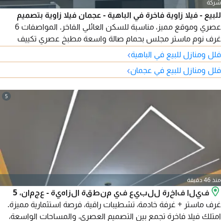
شركة
للبيع - فيلا زاوية فاخرة في الباهية - عجمان فيلا زاوية بتصميم
عصري وموقع مميز، مناسبة للسكن العائلي الفاخر. المواصفات 6
غرف نوم ماستر مجلس بحمام صالة واسعة مطبخ عصري تكييف
مركزي بنظام تحكم ذكي ارتداد أمامي كبير مساحة الأرض 3014 قدم
›
فلل ومنازل للبيع في الباهية
سعر البيع 2050000 درهم
›
فلل ومنازل للبيع في عجمان
5
منذ 46 دقيقة
فيلا فاخرة للبيع في منطقة الزاهية - عجمان، 5
غرف ماستر + غرفة خادمة، تشطيبات راقية، فرصة استثمارية مميزة.
امتلك فيلا فاخرة تجمع بين التصميم العصري، والمساحات الواسعة،