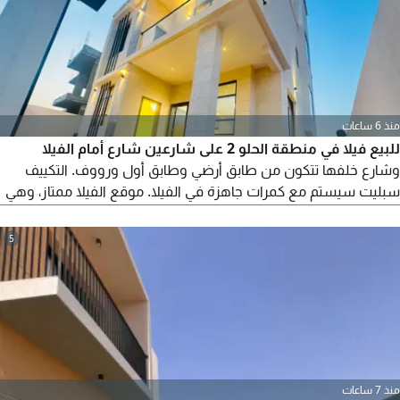
منذ 6 ساعات
للبيع فيلا في منطقة الحلو 2 على شارعين شارع أمام الفيلا
وشارع خلفها تتكون من طابق أرضي وطابق أول ورووف. التكييف
سبليت سيستم مع كمرات جاهزة في الفيلا. موقع الفيلا ممتاز، وهي
مقابل مشروع أزهي مباشرة. مساحة الأرض 3014 قدما. مساحة
البناء 3850 قدما، غير شاملة رسوم التسجيل. الفيلا مكونة من 5 غرف
5
نوم ماستر، مجلس كبير، صالة كبيرة في الطابق الأرضي، اضافة الى
مطبخ تحضيري في الطابق الأول ومطبخ رئيسي متكامل في
منذ 7 ساعات