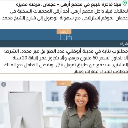
فيلا فاخرة للبيع في مجمع أزهى – عجمان. فرصة مميزة
لامتلاك فيلا داخل مجمع أزهى، أحد أرقى المجمعات السكنية في
عجمان، بموقع استراتيجي مع سهولة الوصول إلى شارع الشيخ محمد
بن زايد وشارع الشيخ عمار، مما يوفر وصولًا سريعًا إلى دبي والشارقة.
المميزات: فيلا ميدل، 4 غرف نوم واسعة، غرفة خادمة، جاهزة
للاستلام الفوري، تشطيبات فاخرة عالية الجودة، صالات واسعة بإضاءة
شركة
طبيعية، مطبخ عصري، بجوار الخدمات، مساحة الأرض 2287.
مطلوب بناية في مدينة أبوظبي، عدد الطوابق غير محدد. الشرط:
ألا يتجاوز السعر 60 مليون درهم، وألا يتجاوز عمر البناية 20 سنة.
المشتري سيدفع عن طريق تمويل بنكي. ويفضل التعامل مع المالك
مطلوب للشراء عمارات ومباني
مباشرة.
2