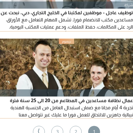
شركة
توظيف عاجل - موظفين لمكتبنا في الخليج التجاري، دبي. نبحث عن
مساعدين مكتب للانضمام فورا. تشمل المهام التعامل مع الأوراق،
الرد على المكالمات، حفظ الملفات، ودعم عمليات المكتب اليومية.
الراتب 2200 - 2500 درهم اماراتي. تأشيرة ومواصلات متوفرة. ساعات
العمل 8 ساعات + استراحة ساعة واحدة، مع يوم عطلة واحد في
الأسبوع. جميع الجنسيات يمكنها التقديم
عمال نظافة مساعدين في المطاعم من 20 الى 25 سنة فترة
تجربة 4 أيام مجانا مع ضمان استبدال العامل من الجنسية الهندية
نيبالية جاهزين للالتحاق للعمل فورا ما عليك غير تتواصل معنا
⟩
3
2
1