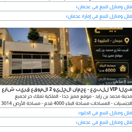
وجودة التشطيبات العالية في واحدة من أكثر المناطق السكنية طلباً
›
فلل ومنازل للبيع في عجمان
في إمارة عجمان، منطقة الزاهية. تتميز الفيلا بموقع استراتيجي يوفر
›
فلل ومنازل للبيع في إمارة عجمان
سهولة الوصول إلى شارع الشيخ محمد بن زايد (E311)، مما يجعل
التنقل إلى الشارقة، دبي، وباقي إمارات الدولة سهلاً.
منذ 3 ساعات
فيلا VIP للبيع - عجمان الحليو 2 الموقع قريب شارع
مدينة محمد بن زايد - موقع مميز جدا - الملكية تملك حر لجميع
الجنسيات - المساحات مساحة البناء 4000 قدم - مساحة الأرض 3014
قدم - المواصفات 5 غرف ماستر - صالة كبيرة + مجلس كبير - غرفة
›
فلل ومنازل للبيع في الحليو
خادمة مع حمام - مطبخ كبير خشبي حديث + مطبخ تحضيري - خزانات
›
فلل ومنازل للبيع في عجمان
ملابس - حديقة خارجية مودرن مميزة - حوض سباحة