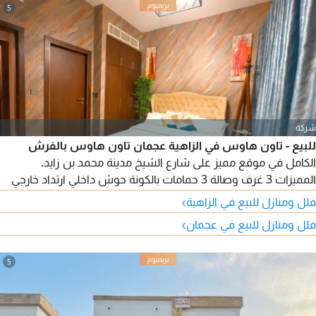
5
شركة
للبيع - تاون هاوس في الزاهية عجمان تاون هاوس بالفرش
الكامل في موقع مميز على شارع الشيخ مدينة محمد بن زايد.
المميزات 3 غرف وصالة 3 حمامات بالكونة حوش داخلي ارتداد خارجي
يسع 3 سيارات مساحة 1700 قدم التفاصيل المالية المقدم 450000
›
فلل ومنازل للبيع في الزاهية
درهم القسط 14300 درهم المتبقي 371785 درهم الاجمالي 821785
›
فلل ومنازل للبيع في عجمان
درهم
5