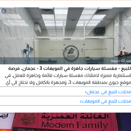
غرفتا تبديل ملابس مخزن (ستور) مجهز موقع حيوي على شارع
رئيسي الموقع رأس الخيمة - منطقة الدهان - شارع محمد بن سالم،
5
شارع رئيسي فرصة ممتازة للراغبين في الاستثمار أو بدء مشروع
ملابس رجالية دون تكاليف تأسيس اضافية المبلغ 70000
منذ 42 دقيقة
للبيع - مغسلة سيارات جاهزة في المويهات 3 - عجمان. فرصة
استثمارية مميزة لامتلاك مغسلة سيارات قائمة وجاهزة للعمل، في
موقع حيوي بمنطقة المويهات 3، ومجهزة بالكامل ولا تحتاج الى أي
أعمال صيانة. تفاصيل المشروع النشاط غسيل سيارات + بوليش
›
محلات للبيع في عجمان
وتلميع. عدد المحلات محلان. مكتب مخصص للإدارة وانتظار العملاء.
›
محلات للبيع في المويهات
ستور مع ميزانين. 4 عمال
3