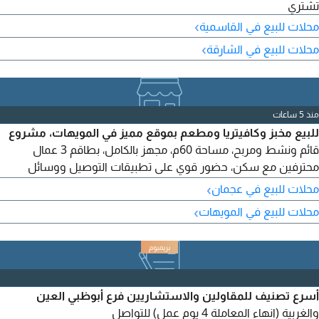
تشتري
›
محلات للبيع في القاسمية
›
محلات للبيع في الشارقة
منذ 5 ساعات
للبيع مخبز وكافيتريا ومطعم بموقع مميز في المويهات، مشروع
قائم ونشط ومربح، مساحة 60م، مجهز بالكامل، بطاقم 3 عمال
محترفين مع سكن، حضور قوي على تطبيقات التوصيل ووسائل
التواصل، قاعدة عملاء ثابتة، تراخيص سارية، موردون ثابتون ومطبخ
›
محلات للبيع في عجمان
متكامل. سعر البيع 60000 درهم. سبب البيع التفرغ
›
محلات للبيع في المويهات
أسرع تصنيف للمقاولين والاستشاريين فرع أبوظبي العين
والغربية (انهاء المعاملة 4 يوم عمل) للتواصل