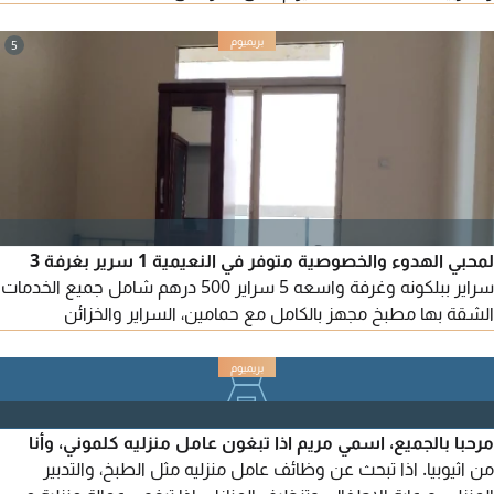
5
لمحبي الهدوء والخصوصية متوفر في النعيمية 1 سرير بغرفة 3
سراير ببلكونه وغرفة واسعه 5 سراير 500 درهم شامل جميع الخدمات
الشقة بها مطبخ مجهز بالكامل مع حمامين، السراير والخزائن
والمراتب جديدة تكييف مركزي نظافة يومية انترنت عالي السرعة
وموقف مجاني للسيارات / النعيمية 1 بجوار مدرسة الحكمة وشارع
خليفة للتواصل علي رقم
مرحبا بالجميع، اسمي مريم اذا تبغون عامل منزليه كلموني، وأنا
من اثيوبيا. اذا تبحث عن وظائف عامل منزليه مثل الطبخ، والتدبير