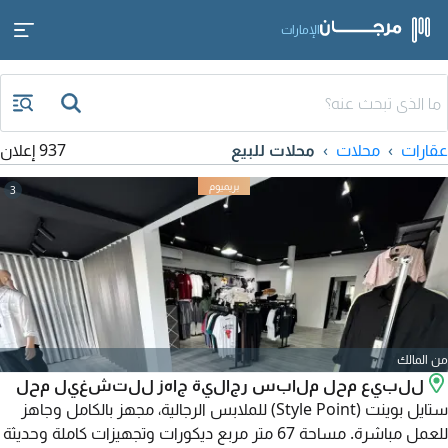
الإمارات
عقارات
محلات
محلات للبيع
937 إعلان
3
من المالك
للبيع محل ملابس رجالية جاهز للتشغيل محل
ستايل بوينت (Style Point) للملابس الرجالية، مجهز بالكامل وجاهز
للعمل مباشرة. مساحة 67 متر مربع ديكورات وتجهيزات كاملة وحديثة