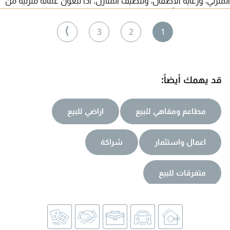
المنزلي، ورعاية الاطفال، وتنظيف المنازل. اذا تبغون عمالة منزلية من
هذي الوظائف، فأرجو التواصل معي. شكرا
⟩
3
2
1
قد يهمك أيضاً:
مطاعم ومقاهي للبيع
اراضي للبيع
اعمال واستثمار
شراكة
متفرقات للبيع