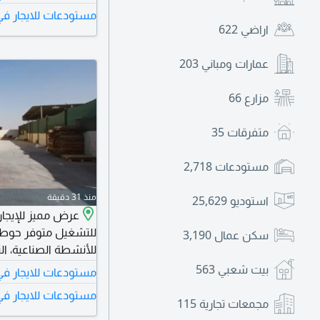
التجارية والصناعية. م
مستودعات للايجار في
السنوي 120000 درهم. الدفع على 4 دفعات. التأمين 5% كاش. للتواصل
اراضي
622
عمارات ومباني
203
مزارع
66
متفرقات
35
مستودعات
2,718
منذ 31 دقيقة
استوديو
25,629
عرض مميز للإيجار
للتشغيل متوفر حوطة
سكن عمال
3,190
للأنشطة الصناعية، ال
بيت شعبي
563
مستودعات للايجار في م
مستودعات للايجار في 
مجمعات تجارية
115
وسهل الدخول والخر