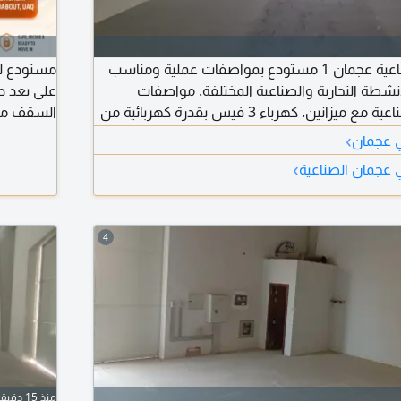
مستودع صناعي - صناعية عجمان 1 مستودع بمواصفات عملية ومناسب
نشطة التجارية والصناعية المختلفة. مواصفات
على بعد د
المستودع: شبرات صناعية مع ميزانين. كهرباء 3 فيس بقدرة كهربائية من
السقف مع
16200 KVA إلى 20 KVA. الأرضي 1905 قدم. الميزانين 1335 قدم. إجمالي
لأغلب الأن
›
ي عجمان
 3240 قدم. مناسب للمخازن والورش والأعمال المختلفة. موقع
›
 عجمان الصناعية
الوصول.
4
منذ 15 دقيقة