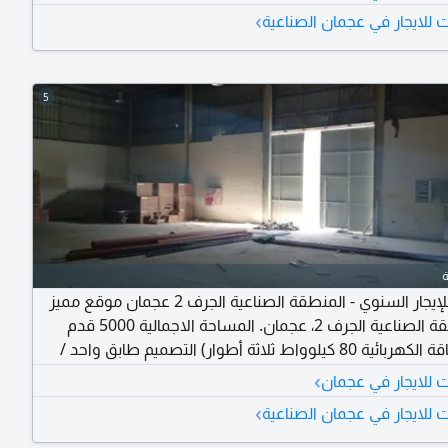
لأنشطة المتوسطة تصميم عملي يساعد على تقسيم المساحة
›
للايجار في عجمان الصناعية
 وإدارة سهل الوصول ومناسب لحركة الشاحنات والتحميل
لإيجار المطلوب
5
مستودع للإيجار السنوي - المنطقة الصناعية الجرف 2 عجمان موقع مميز
في المنطقة الصناعية الجرف 2، عجمان. المساحة الاجمالية 5000 قدم
مربع. الطاقة الكهربائية 80 كيلوواط ثلاثة أطوار) التصميم طابق واحد /
وحة. مناسب لجميع الأنشطة الصناعية والتجارية مثالي للتخزين
›
للايجار في عجمان
خدمات اللوجستية والتوزيع والصناعات الخفيفة. سهولة
›
للايجار في عجمان الصناعية
شاحنات وعمليات التحميل والتنزيل. مساحة واسعة مصممة
فعال