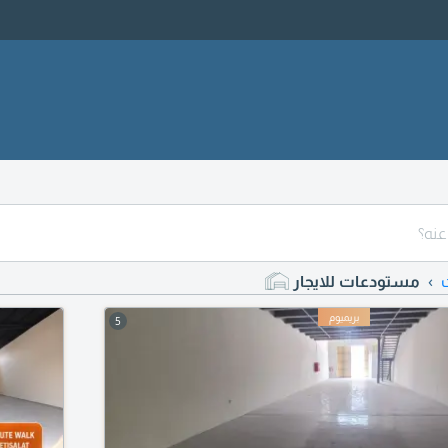
مستودعات للايجار
5