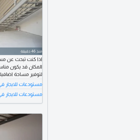
منذ 46 دقيقة
مستودعات للايجار ف
ممتازة اذا كنت تحتا
مستودعات للايجار في