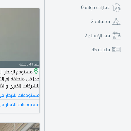
عقارات دولية
0
مخيمات
2
قيد الإنشاء
2
قاعات
35
منذ 41 دقيقة
مستودع للإيجار ا
جدا في منطقة ام الثع
للشركات الكبرى والأن
مستودعات للايجار في م
السن
مستودعات للايجار في 
الشاحنات مناسب للمخا