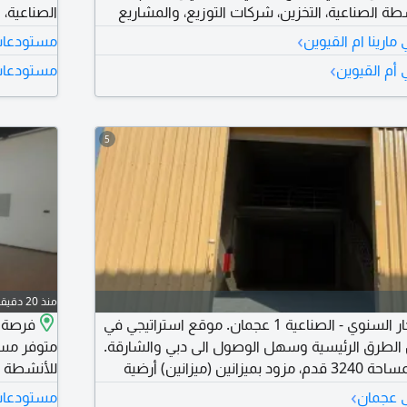
طة الصناعية، التخزين، شركات التوزيع، والمشاريع
المتوسطة والكبيرة اجمالي المساحة 18816 قدم مربع الكهرباء 300
›
ارينا ام القيوين
مستودعات 
ة عالية تناسب الأنشطة الصناعية الثقيلة مساحة
بسهولة مو
›
أم القيوين
مستودعات 
لتشغيل والتخزين بكفاءة موقع عملي يسهل حركة
سنويا الس
5
منذ 20 دقيقة
مستودع (شبرة) للإيجار السنوي - الصناعية 1 عجمان. موقع استراتيجي في
فرصة ق
 قريب من الطرق الرئيسية وسهل الوصول الى دبي والشارقة.
متوفر مست
تفاصيل المستودع المساحة 3240 قدم، مزود بميزانين (ميزانين) أرضية
إيبوكسي عالية الجودة، حمام، كهرباء 20 كيلو وات. مناسب لجميع الأنشطة
›
ي عجمان
مستودعات 