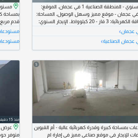
مستودع للإيجار السنوي - المنطقة الصناعية 1 في عجمان. الموقع:
منطقة الصناعية 1 في عجمان - موقع مميز وسهل الوصول. المساحة:
1400 قدم مربع. الطاقة الكهربائية: 3 فاز - 20 كيلوواط. الإيجار السنوي:
راتي. مناسب لمختلف الأنشطة الصناعية والتجارية. موقع
›
ي عجمان
مستودعات ل
الوصول إلى الطرق الرئيسية. جاهز للاستغلال
قوة كهربا
›
 عجمان الصناعية
مستودعات 
اليوم لمزيد من التفاصيل أو لترتيب موعد للمعاينة.
موقع عملي
التخزين، ا
5
منذ 15 دقيقة
 3 مستودعات بمساحة كبيرة وقدرة كهربائية عالية - أم القيوين
عرض مم
 3 مستودعات للإيجار في موقع صناعي مميز في إمارة ام
متوفر حوط