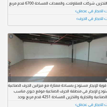
الصناعية، التخزين، شركات المقاولات، والمعدات المساحة 6700 قدم مربع
الكهرباء 80 كيلوواط مساحة عملية تسمح بتنظيم المعدات والتخزين
›
للايجار في عجمان
قع صناعي حيوي وسهل الوصول مناسبة للأعمال التي تحتاج
›
للايجار في الجرف
قدرة كهربائية جيدة ومساحة مفتوحة الإيجار المطلوب 300000 درهم
عر قابل للتفاوض
5
وية للإيجار مستودع بمساحة ممتازة مع ميزانين الجرف الصناعية
ودع للإيجار في منطقة الجرف الصناعية موقع حيوي مناسب
للأنشطة الصناعية والتجارية والتخزين المساحة 4251 قدم مربع يوجد
ميزانين لزيادة المساحة التشغيلية الكهرباء 57 كيلوواط قدرة كهربائية
›
للايجار في عجمان