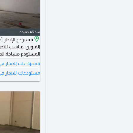
منذ 46 دقيقة
مستودع للإيجار أ
القيوين، مناسب للتخز
السنوي 100000 درهم
مستودعات للايجار في م
مستودعات للايجار في 