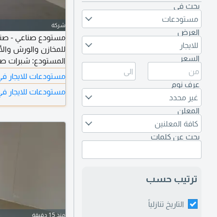
بحث في
مستودعات
شركة
العرض
للايجار
للمخازن والورش والأ
السعر
مستودعات للايجار ف
المساحة
عرف نوم
مستودعات للايجار في
صناعي حيوي وسهل 
غير محدد
المعلن
كافة المعلنين
بحث عن كلمات
ترتيب حسب
التاريخ تنازلياً
منذ 15 دقيقة