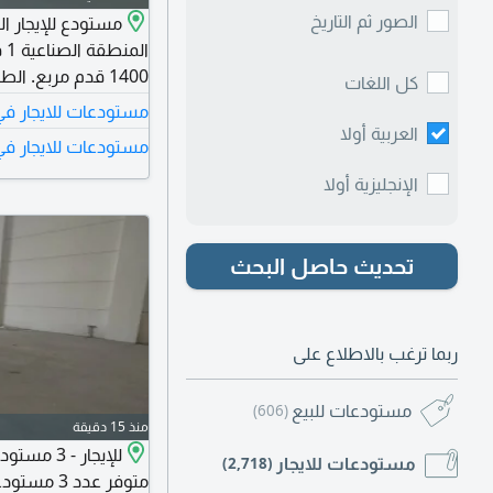
الصور ثم التاريخ
ال
كل اللغات
65000 درهم إما
مستودعات للايجار ف
استراتيجي مع سهولة 
العربية أولا
مستودعات للايجار في
الفوري. تواصلوا معنا 
الإنجليزية أولا
تحديث حاصل البحث
ربما ترغب بالاطلاع على
مستودعات للبيع
(606)
منذ 15 دقيقة
للإيجار -
مستودعات للايجار
(2,718)
متوفر عدد