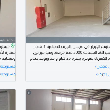
منذ 46 دقيقة
اذا كنت تبحث عن مستودع للإيجار في عجمان، الجرف الصناعية 1، فهذا
مستودع
المكان قد يكون مناسب لك. المساحة 3000 قدم مربعة، وفيه ميزانين
ممتازة لأ
لتوفير مساحة اضافية. الكهرباء متوفرة بقدرة 25 كيلو وات، ويوجد حمام
ومساحة من
داخلي لراحتك. السعر 110 ألف درهم، ويمكنك الدفع على 4 دفعات. فرصة
›
ي عجمان
مستودعات ل
ج مكان عملي ومرتب
›
 الجرف
مستودعات 
مستودع ع
5