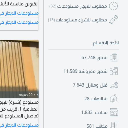
القيوين مناسبة للأنش
مطلوب للايجار مستودعات
(32)
مستودعات للايجار في م
كيلوواط قدرة كهربائي
مطلوب للشراء مستودعات
(13)
مستودعات للايجار في 
واسعة تتيح تقسيم ا
الشاحنات والتحميل
لائحة الاقسام
شقق
67,748
شقق مفروشة
11,589
فلل ومنازل
7,643
منذ 20 دقيقة
شاليهات
28
الصناعية 1،
محلات
1,833
مستودعات للايجار ف
مكاتب
581