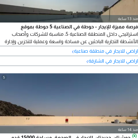
منذ 13 ساعة
فرصة مميزة للإيجار - حوطة في الصناعية 5 حوطة بموقع
استراتيجي داخل المنطقة الصناعية 5، مناسبة للشركات وأصحاب
الأنشطة التجارية الباحثين عن مساحة واسعة وعملية للتخزين وإدارة
الأعمال. تفاصيل الحوطة: - مساحة 17000 قدم - مكتب داخلي جاهز
›
اراضي للايجار في منطقة صناعية
للاستخدام - مناسبة للتخزين والأنشطة التجارية - مساحة واسعة
›
اراضي للايجار في الشارقة
تسهّل حركة المركبات وتنظيم البضائع - موقع مميز في الصناعية 5
خلف المحلات المميزات: - مساحة كبيرة تلبي احتياجات الشركات
والمؤسسات
5
منذ 14 ساعة
حوشتان جديدتان للإيجار في الصجعة، مساحة 15000 قدم