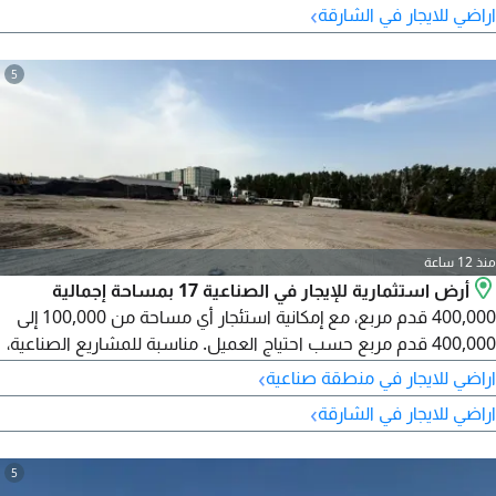
›
اراضي للايجار في الشارقة
5
منذ 12 ساعة
أرض استثمارية للإيجار في الصناعية 17 بمساحة إجمالية
400,000 قدم مربع، مع إمكانية استئجار أي مساحة من 100,000 إلى
400,000 قدم مربع حسب احتياج العميل. مناسبة للمشاريع الصناعية،
المخازن، مراكز التوزيع، والخدمات اللوجستية، مع سهولة دخول
›
اراضي للايجار في منطقة صناعية
الشاحنات وموقع استراتيجي قريب من الطرق الرئيسية. السعر 12
›
اراضي للايجار في الشارقة
درهمًا للقدم المربع سنويًا (قابل للتفاوض البسيط). الدفع على 4
دفعات.
5