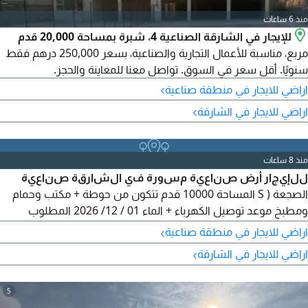
منذ 6 ساعات
للإيجار في الشارقة الصناعية 4، شبرة بمساحة 20,000 قدم
مربع، مناسبة للأعمال التجارية والصناعية، بسعر 250,000 درهم فقط
سنويًا. أقل سعر في السوق. تواصل معنا للمعاينة والحجز.
›
اراضي للايجار في منطقة صناعية
›
اراضي للايجار في الشارقة
منذ 8 ساعات
للإيجار أرض صناعية مسورة في الشارقة صناعية
الصجعة ( S المساحة 10000 قدم تتكون من حوطة + مكتب وحمام
ومطبخ موعد توصيل الكهرباء + الماء 01 / 12/ 2026 المطلوب
80000 نهائي الموقع قريبة من مزاد ومعارض السيارات + شارع
›
اراضي للايجار في منطقة صناعية
الامارات (العابر E 611)
›
اراضي للايجار في الشارقة
5