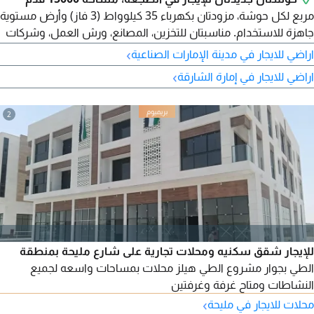
مربع لكل حوشة، مزودتان بكهرباء 35 كيلوواط (3 فاز) وأرض مستوية
جاهزة للاستخدام. مناسبتان للتخزين، المصانع، ورش العمل، وشركات
المقاولات والخدمات اللوجستية، مع مدخل واسع للشاحنات
›
اراضي للايجار في مدينة الإمارات الصناعية
والحاويات وموقع مميز قريب من الطرق الرئيسية. الإيجار 200000
›
اراضي للايجار في إمارة الشارقة
درهم سنويا لكل حوشة، الدفع 4 دفعات.
2
للإيجار شقق سكنيه ومحلات تجارية على شارع مليحة بمنطقة
الطي بجوار مشروع الطي هيلز محلات بمساحات واسعه لجميع
النشاطات ومتاح غرفة وغرفتين
›
محلات للايجار في مليحة