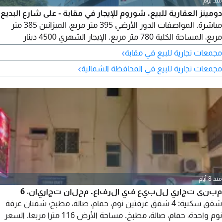
منذ يوم
دومينز العقارية للبيع. شوروم للإيجار في مقابة - على شارع البديع
مباشرة. المواصفات الدور الأرضي 395 متر مربع، الميزانين 385 متر
مربع، المساحة الكلية 780 متر مربع. الإيجار الشهري 4500 دينار
بحريني. موقع استراتيجي على شارع البديع الحيوي، مثالي لعرض
›
مجمعات تجارية للبيع في مقابة
المنتجات أو تأسيس مشروعك التجاري في موقع يجمع بين الرؤية
›
مجمعات تجارية للبيع في المحافظة الشمالية
الممتازة والحركة التجارية العالية. المرجع 5479. للاستفسار، الرجاء
الاتصال
منذ 8 أيام
مبنى تجاري للبيع في الرفاع. محلان تجاريان، 6
شقق سكنية: 4 شقق غرفتين نوم، حمام، صالة، مطبخ؛ شقتان غرفة
نوم واحدة، حمام، صالة، مطبخ. مساحة الأرض 116 مترا مربعا. السعر