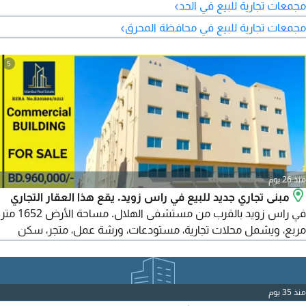
›
مجمعات تجارية للبيع في الحد
›
مجمعات تجارية للبيع في محافظة المحرق
5
منذ 26 يوم
مبنى تجاري جديد للبيع في راس زويد. يقع هذا العقار التجاري
في راس زويد بالقرب من مستشفى الهلال. مساحة الأرض 1652 متر
مربع، ويشمل محلات تجارية، مستودعات، ورشة عمل، متجر، سكن
للعمال، غرفة للحارس، مواقف سيارات، الخ. سهولة الوصول الى سترة
وسند والرفاع وتوبلي وسلماباد وغيرها. سعر البيع الذي نعرضه هو
960000 دينار بحريني قابل للتفاوض
منذ 35 يوم