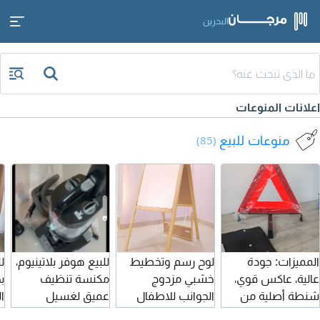
البحرين
اعلانات المنوعات
منوعات للبيع
(85)
المميزات: جودة
لوح رسم وتخطيط
للبيع هوفر بلاتينيوم،
ل
عالية، عاكس قوي،
خشبي مزدوج
مكنسة تنظيف
ب
شنطة أصلية من
الجوانب للاطفال
عميق لغسيل
ال
تويوتا.
(ايكيا)
السجاد، 1200 واط،