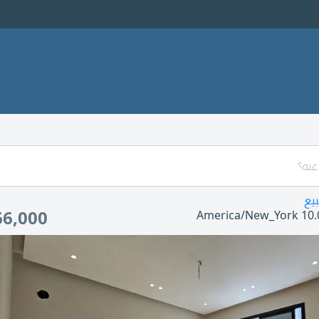
بيع
6,000
America/New_York
10.