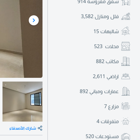
شقق مفروشة
914
فلل ومنازل
3,582
شاليهات
15
محلات
523
مكاتب
882
اراضي
2,611
عمارات ومباني
892
مزارع
7
متفرقات
4
شارك الأصدقاء
مستودعات
520