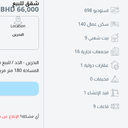
شقق للبيع
BHD 66,000
استوديو
698
سكن عمال
140
Location
البحرين
بيت شعبي
9
مجمعات تجارية
16
عقارات دولية
1
المساحة 180 متر مربع. السعر 66000 دينار. للتواصل واتساب 973
مخيمات
0
قيد الإنشاء
1
قاعات
9
أي مشكلة؟
الإبلاغ عن ه