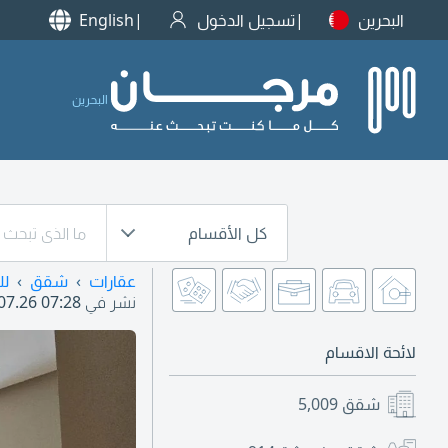
البحرين
تسجيل الدخول
English
البحرين
كل الأقسام
عقارات
شقق
لل
نشر في
07.26 07:28
لائحة الاقسام
شقق
5,009