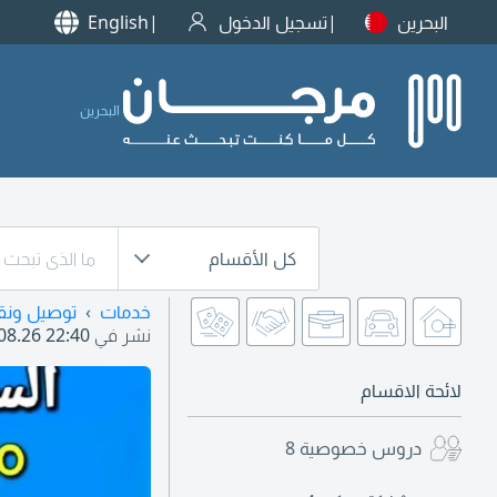
البحرين
تسجيل الدخول
English
البحرين
كل الأقسام
خدمات
توصيل ونق
نشر في
08.26 22:40
لائحة الاقسام
دروس خصوصية
8