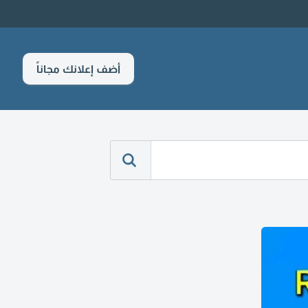
أضف إعلانك مجاناً