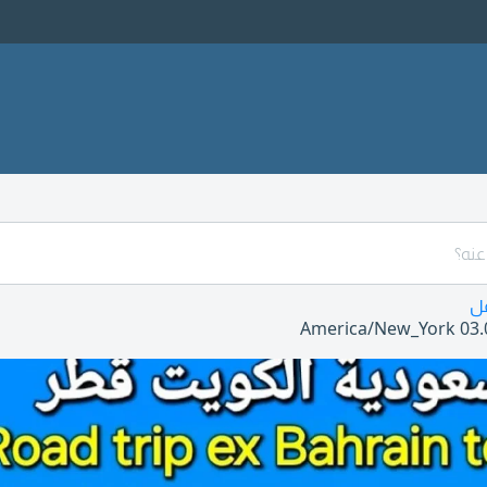
ل
America/New_York
03.