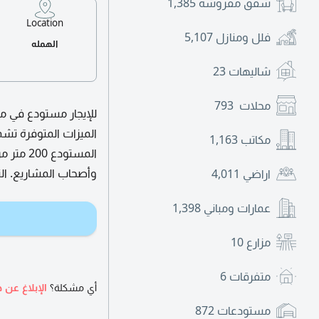
شقق مفروشة
1,385
Location
فلل ومنازل
5,107
الهمله
شاليهات
23
محلات
793
للإيجار مستودع في من
الميزات المتوفرة تشم
مكاتب
1,163
وأصحاب المشاريع. ال
اراضي
4,011
عمارات ومباني
1,398
مزارع
10
متفرقات
6
أي مشكلة؟
الإبلاغ عن ه
مستودعات
872