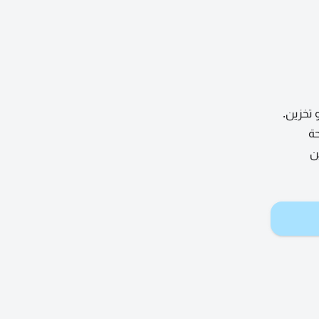
 تخزين.
حة
مرين