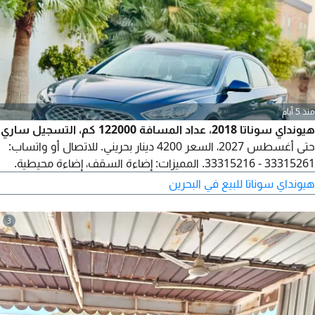
منذ 5 أيام
هيونداي سوناتا 2018، عداد المسافة 122000 كم، التسجيل ساري
حتى أغسطس 2027، السعر 4200 دينار بحريني. للاتصال أو واتساب:
33315261 - 33315216. المميزات: إضاءة السقف، إضاءة محيطية.
هيونداي سوناتا للبيع في البحرين
3