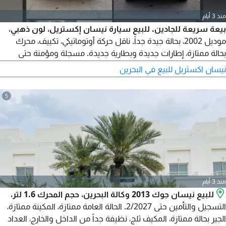
منذ 3 أيام
بيعة سريعة للجادين. للبيع سيارة نيسان إكستريل، لون ذهبي،
موديل 2002، بحالة جيدة جداً. ناقل حركة أوتوماتيكي، تكييف، محرك
بحالة ممتازة، إطارات جديدة وبطارية جديدة. مسجلة ومؤمنة حتى
شهر أبريل 2027. السعر 950 دينار بحريني.
نيسان اكستريل للبيع في البحرين
5
منذ 3 أيام
للبيع نيسان جوك 2013 وكالة البحرين، حجم المحرك 1.6 لتر،
التسجيل والتأمين حتى 2/2027. الحالة العامة ممتازة، المكينة ممتازة،
الجير بحالة ممتازة، المكيف ثلج، نظيفة جداً من الداخل والخارج، العداد