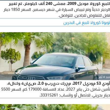
للبيع كورولا موديل 2009، ممشى 240 ألف كيلومتر. تم تغيير
الرديتر حديثاً وتم تبييض السيارة في شهر ديسمبر. السعر 1850 دينار
قابل للتفاوض للجادين. للتواصل.
تويوتا كورولا للبيع في البحرين
5
منذ 4 أيام
أودي S3 موديل 2017، محرك تيربو 2.0، صيانة وكالة،
تأمين شامل حتى يناير 2027، عداد المسافة 179000 كم، السعر 5500
دينار بحريني. للاتصال أو واتساب: 33315261.
5