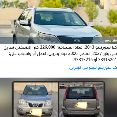
منذ يومين
كيا سورينتو 2013. عداد المسافة: 226,000 كم. التسجيل ساري
حتى يناير 2027. السعر: 2300 دينار بحريني. اتصل أو واتساب على:
33315261 أو 33315216.
كيا سورينتو للبيع في البحرين