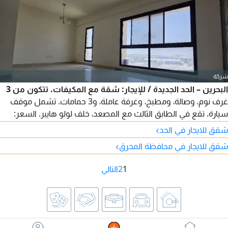
شركة
البحرين – الحد الجديدة / للإيجار: شقة مع المكيفات. تتكون من 3
غرف نوم، وصالة، ومطبخ، وغرفة عاملة، و3 حمامات. تشمل موقف
سيارة. تقع في الطابق الثالث مع المصعد، خلف لولو هايبر. السعر:
230 دينار (بدون الكهرباء) قابل للتفاوض. للتواصل عبر واتساب 973.
›
شقق للايجار في الحد
›
شقق للايجار في محافظة المحرق
1
2
التالي