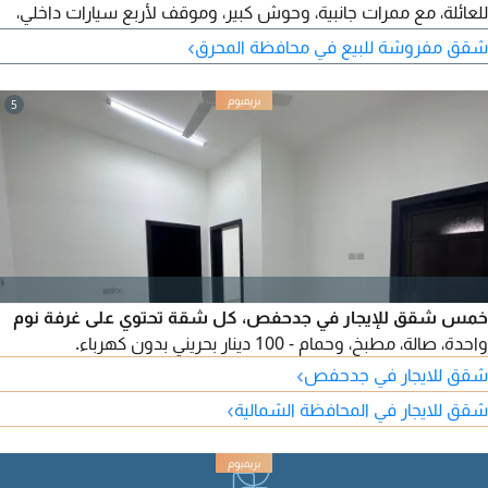
للعائلة، مع ممرات جانبية، وحوش كبير، وموقف لأربع سيارات داخلي،
ومطبخ خارجي، ومرحاض خارجي، وغرفة غسيل. تتكون الفيلا من 10
›
شقق مفروشة للبيع في محافظة المحرق
غرف، و10 حمامات، و3 صالات، ومجلسين. السعر 250 ألف دينار
بحريني قابل للتفاوض
5
خمس شقق للإيجار في جدحفص، كل شقة تحتوي على غرفة نوم
واحدة، صالة، مطبخ، وحمام - 100 دينار بحريني بدون كهرباء.
›
شقق للايجار في جدحفص
›
شقق للايجار في المحافظة الشمالية