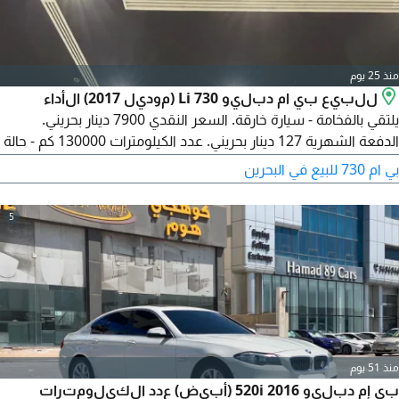
منذ 25 يوم
للبيع بي ام دبليو 730 Li (موديل 2017) الأداء
يلتقي بالفخامة - سيارة خارقة. السعر النقدي 7900 دينار بحريني.
الدفعة الشهرية 127 دينار بحريني. عدد الكيلومترات 130000 كم - حالة
ممتازة. لماذا بي ام دبليو 730 Li قوة رياضية مع تصميم أنيق وعصري.
بي ام 730 للبيع في البحرين
مقصورة داخلية فاخرة وتقنيات متطورة. جديدة كليا - جاهزة لأول
قيادة. اتصل بنا اليوم. أمفا موتورز، سنابس
5
منذ 51 يوم
بي إم دبليو 520i 2016 (أبيض) عدد الكيلومترات