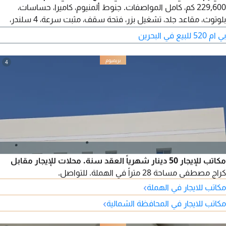
229,600 كم، كامل المواصفات. جنوط ألمنيوم، كاميرا، حساسات،
بلوتوث، مقاعد جلد، تشغيل بزر، فتحة سقف، مثبت سرعة، 4 سلندر،
محرك 2.0 لتر، 5 مقاعد. السعر 5,900 دينار بحريني (قابل للتفاوض).
بي ام 520 للبيع في البحرين
التأمين حتى نوفمبر 2026. للاتصال.
4
مكاتب للإيجار 50 دينار شهرياً العقد سنة. محلات للإيجار مقابل
كراج مصطفى مساحة 28 متراً في الهملة. للتواصل.
›
مكاتب للايجار في الهملة
›
مكاتب للايجار في المحافظة الشمالية