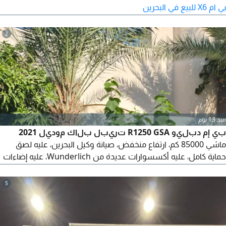
بي ام X6 للبيع في البحرين
2
منذ 13 يوم
بي إم دبليو R1250 GSA تريبل بلاك موديل 2021
ماشي 85000 كم، ارتفاع منخفض، صيانة وكيل البحرين، عليه لصق
حماية كامل، عليه أكسسوارات عديدة من Wunderlich، عليه إضاءات
إضافية من شركة Denali، 3 شنط من الوكالة، خزانين وقود كل واحد
5 لتر.
5