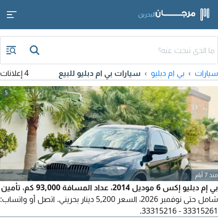
البحرين
سيارات
بي ام دبليو
سيارات بي ام دبليو للبيع
4 إعلانات
5
منذ 7 أيام
بي إم دبليو إكس 6 موديل 2014، عداد المسافة 93,000 كم، تأمين
شامل حتى نوفمبر 2026، السعر 5,200 دينار بحريني. اتصل أو واتساب:
33315261 - 33315216.