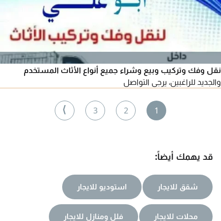
نقل وفك وتركيب وبيع وشراء جميع أنواع الأثاث المستخدم
والجديد للراغبين، يرجى التواصل
⟩
3
2
1
قد يهمك أيضاً:
شقق للايجار
استوديو للايجار
محلات للايجار
فلل ومنازل للايجار