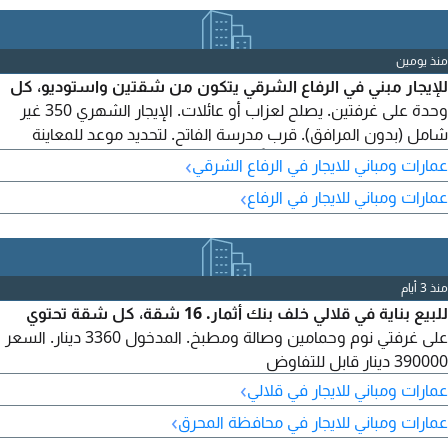
منذ يومين
للإيجار مبني في الرفاع الشرقي يتكون من شقتين واستوديو، كل
وحدة على غرفتين. يصلح لعزاب أو عائلات. الإيجار الشهري 350 غير
شامل (بدون المرافق). قرب مدرسة الفاتح. لتحديد موعد للمعاينة
اتصل بنا. للجادين فقط وعذراً للوسطاء. نسعد بخدمتكم.
›
عمارات ومباني للايجار في الرفاع الشرقي
›
عمارات ومباني للايجار في الرفاع
منذ 3 أيام
للبيع بناية في قلالي خلف بنك أثمار. 16 شقة، كل شقة تحتوي
على غرفتي نوم وحمامين وصالة ومطبخ. المدخول 3360 دينار. السعر
390000 دينار قابل للتفاوض
›
عمارات ومباني للايجار في قلالي
›
عمارات ومباني للايجار في محافظة المحرق