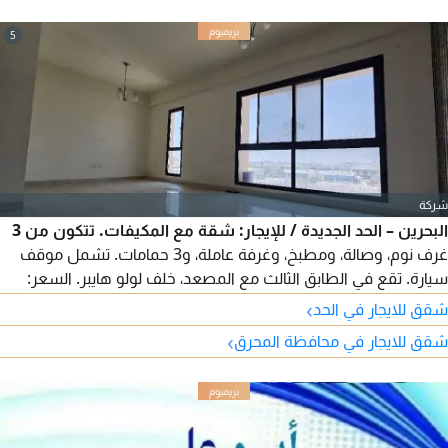
5
شركة
البحرين – الحد الجديدة / للإيجار: شقة مع المكيفات. تتكون من 3
غرف نوم، وصالة، ومطبخ، وغرفة عاملة، و3 حمامات. تشمل موقف
سيارة. تقع في الطابق الثالث مع المصعد، خلف لولو هايبر. السعر:
230 دينار (بدون الكهرباء) قابل للتفاوض. للتواصل عبر واتساب 973.
›
شقق للايجار في الحد
›
شقق للايجار في محافظة المحرق