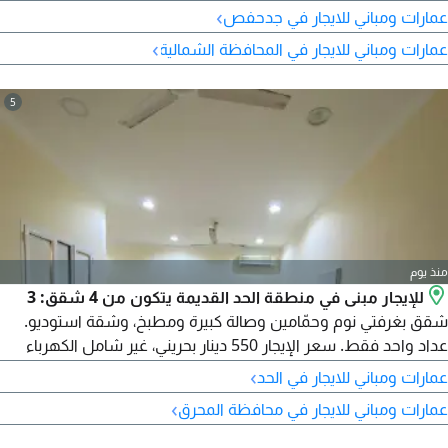
مساحته 1000 متر مربع، ويتكون من 3 طوابق، ويشمل صالة
›
عمارات ومباني للايجار في جدحفص
استقبال، وغرفة مكتب، ومخزن، وحمام، ومصعد. مناسب لمعارض
›
عمارات ومباني للايجار في المحافظة الشمالية
السيارات، ومحلات البيع بالتجزئة، وصالات الألعاب الرياضية، ومعارض
الأثاث، وغير ذلك. يسهل الوصول اليه من السيف، والسنابس،
والمنامة
5
منذ يوم
للإيجار مبنى في منطقة الحد القديمة يتكون من 4 شقق: 3
شقق بغرفتي نوم وحمّامين وصالة كبيرة ومطبخ، وشقة استوديو.
عداد واحد فقط. سعر الإيجار 550 دينار بحريني، غير شامل الكهرباء
والماء. عمر المبنى 4 سنوات.
›
عمارات ومباني للايجار في الحد
›
عمارات ومباني للايجار في محافظة المحرق