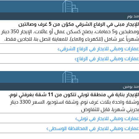
منذ يوم
للإيجار مبنى في الرفاع الشرقي مكوّن من 5 غرف وصالتين
ومطبخين و5 حمامات، يصلح كسكن عمال أو عائلات. الإيجار 350 دينار
شهرياً غير شامل (للكهرباء والماء). للمعاينة اتصل بنا، للجادين فقط،
وعذراً للوسطاء. نسعد بخدمتكم.
›
عمارات ومباني للايجار في الرفاع الشرقي
›
عمارات ومباني للايجار في الرفاع
منذ يومين
للإيجار بناية في منطقة توبلي تتكون من 11 شقة بغرفتي نوم،
وشقة واحدة بثلاث غرف نوم، وشقة استوديو. السعر 3300 دينار
بحريني شهريا، قابل للتفاوض
›
عمارات ومباني للايجار في توبلي
›
عمارات ومباني للايجار في المحافظة الوسطى