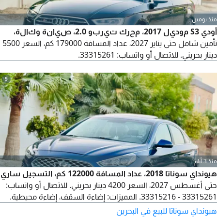
منذ يومين
أودي S3 موديل 2017، محرك تيربو 2.0، صيانة وكالة،
تأمين شامل حتى يناير 2027، عداد المسافة 179000 كم، السعر 5500
دينار بحريني. للاتصال أو واتساب: 33315261.
5
منذ 3 أيام
هيونداي سوناتا 2018، عداد المسافة 122000 كم، التسجيل ساري
حتى أغسطس 2027، السعر 4200 دينار بحريني. للاتصال أو واتساب:
33315261 - 33315216. المميزات: إضاءة السقف، إضاءة محيطية.
هيونداي سوناتا للبيع في البحرين