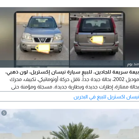
منذ يوم
بيعة سريعة للجادين. للبيع سيارة نيسان إكستريل، لون ذهبي،
موديل 2002، بحالة جيدة جداً. ناقل حركة أوتوماتيكي، تكييف، محرك
بحالة ممتازة، إطارات جديدة وبطارية جديدة. مسجلة ومؤمنة حتى
شهر أبريل 2027. السعر 950 دينار بحريني.
نيسان اكستريل للبيع في البحرين
5