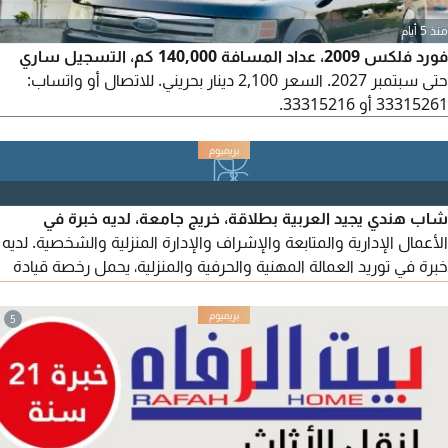
منذ 5 أيام
فورد فلكس 2009، عداد المسافة 140,000 كم، التسجيل ساري
حتى سبتمبر 2027. السعر 2,100 دينار بحريني. للاتصال أو واتساب:
33315261 أو 33315216.
شاب هندي يجيد العربية بطلاقة، خريج جامعة، لديه خبرة في
الأعمال الإدارية والمتابعة والإشراف والإدارة المنزلية والشخصية. لديه
خبرة في توريد العمالة المهنية والحرفية والمنزلية، يحمل رخصة قيادة
ولديه أفكار تجارية. يبحث عن عمل أو وظيفة مناسبة داعمة له، ولديه
خبرة في دول الخليج.
5