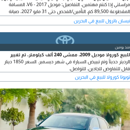
مراسلتي إذا كنتم مهتمين. التفاصيل: موديل 2017 - V6، المسافة
المقطوعة 89,500 كم، التأمين/الفحص حتى 31 مايو 2027. صيانة
الوكالة وفي حالة ممتازة.
نيسان باترول للبيع في البحرين
منذ يومين
للبيع كورولا موديل 2009، ممشى 240 ألف كيلومتر. تم تغيير
الرديتر حديثاً وتم تبييض السيارة في شهر ديسمبر. السعر 1850 دينار
قابل للتفاوض للجادين. للتواصل.
تويوتا كورولا للبيع في البحرين
5