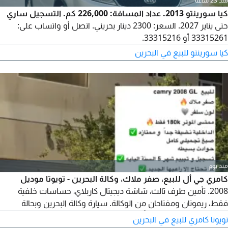
منذ 23 ساعة
كيا سورينتو 2013. عداد المسافة: 226,000 كم. التسجيل ساري
حتى يناير 2027. السعر: 2300 دينار بحريني. اتصل أو واتساب على:
33315261 أو 33315216.
كيا سورينتو للبيع في البحرين
منذ يوم
كامري جي أل للبيع، صفر ملاك، وكالة البحرين - تويوتا موديل
2008. تأمين طرف ثالث، شاشة ديجيتال كاربلاي، حساسات خلفية
فقط، ريموتان ومفتاحان من الوكالة. سيارة وكالة البحرين وبحالة
ممتازة. السعر 1950 ديناراً وقابل للتفاوض للجادين. للاستفسار.
تويوتا كامري للبيع في البحرين