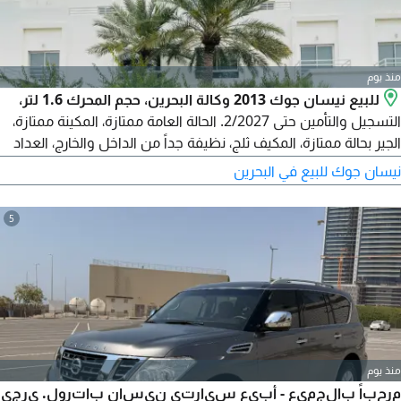
منذ يوم
للبيع نيسان جوك 2013 وكالة البحرين، حجم المحرك 1.6 لتر،
التسجيل والتأمين حتى 2/2027. الحالة العامة ممتازة، المكينة ممتازة،
الجير بحالة ممتازة، المكيف ثلج، نظيفة جداً من الداخل والخارج، العداد
108000 كم. ما تحتاج شيء، طق سلف وتوكل. تمت صيانة السيارة
نيسان جوك للبيع في البحرين
بالكامل. السعر 2000 دينار وقابل للتفاوض بشكل معقول. شرط
الفحص أولاً. واتساب / اتصال.
5
منذ يوم
مرحباً بالجميع - أبيع سيارتي نيسان باترول. يرجى