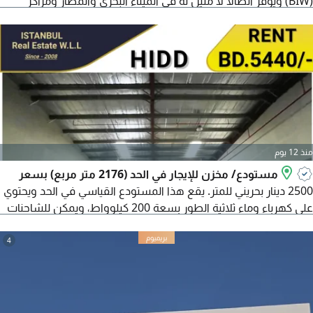
(BIW) ويوفر اتصالا لا مثيل له في الميناء البحري والمطار ومراكز
الأعمال الرئيسية الأخرى. أبرز مميزات العقار مساحة 2000 متر مربع
بارتفاع 10 أمتار، مرافق حمامات مشتركة، وصول للشاحنات
والمقطورات لعمليات سلسة، أمن على مدار الساعة طوال أيام
الأسبوع لبيئة آمنة ومأمونة، ومرافق متوفرة
منذ 12 يوم
مستودع/ مخزن للإيجار في الحد (2176 متر مربع) بسعر
2500 دينار بحريني للمتر. يقع هذا المستودع القياسي في الحد ويحتوي
على كهرباء وماء ثلاثية الطور بسعة 200 كيلوواط، ويمكن للشاحنات
المقطورات الدخول المساحة الاجمالية 2176 متر مربع، ونحن نقدم
2500 دينار بحريني للمتر، ليصبح الاجمالي 5440 دينار بحريني شهريا
4
يمكن استخدامه كمصنع أو ورشة عمل أو مستودع وما الى ذلك.
سهولة الوصول الى المطار والجفير‎ وسترة والمنامة