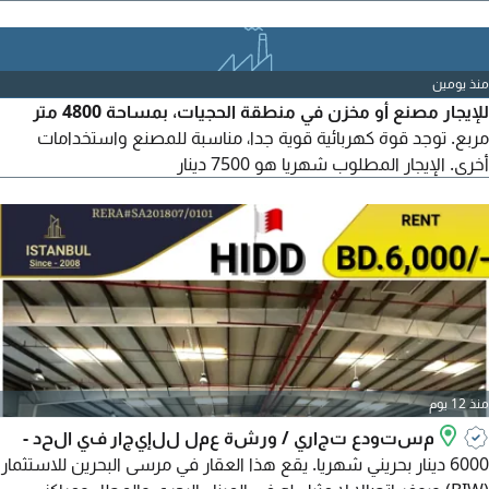
استراتيجي بالقرب من ألبا. تمتد هذه الوحدة متعددة الاستخدامات
على مساحة اجمالية قدرها 1100 متر مربع أرضا و850 متر مربع
مساحة مغطاة بالمكاتب، وتتميز بسقف مرتفع يصل الى 9 أمتار، مما
منذ يومين
يوفر الارتفاع الرأسي اللازم للتصنيع المتقدم والتخزين
للإيجار مصنع أو مخزن في منطقة الحجيات، بمساحة 4800 متر
مربع. توجد قوة كهربائية قوية جدا، مناسبة للمصنع واستخدامات
أخرى. الإيجار المطلوب شهريا هو 7500 دينار
منذ 12 يوم
مستودع تجاري / ورشة عمل للإيجار في الحد -
6000 دينار بحريني شهريا. يقع هذا العقار في مرسى البحرين للاستثمار