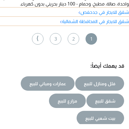
واحدة، صالة، مطبخ، وحمام - 100 دينار بحريني بدون كهرباء.
›
شقق للايجار في جدحفص
›
شقق للايجار في المحافظة الشمالية
⟩
3
2
1
قد يهمك أيضاً:
فلل ومنازل للبيع
عمارات ومباني للبيع
شقق للبيع
مزارع للبيع
بيت شعبي للبيع