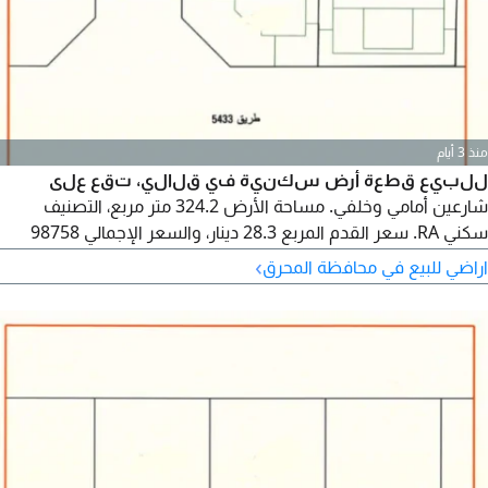
منذ 3 أيام
للبيع قطعة أرض سكنية في قلالي، تقع على
شارعين أمامي وخلفي. مساحة الأرض 324.2 متر مربع، التصنيف
سكني RA. سعر القدم المربع 28.3 دينار، والسعر الإجمالي 98758
دينار.
›
اراضي للبيع في محافظة المحرق