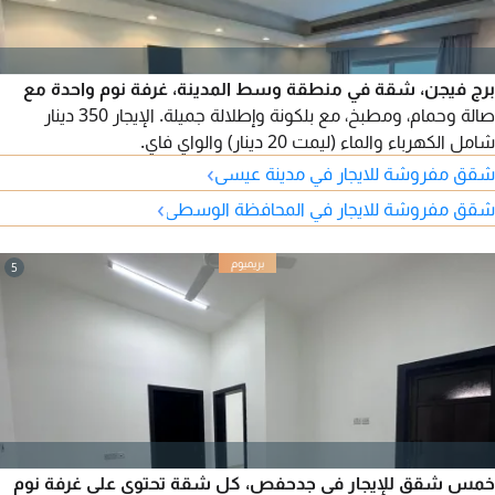
برج فيجن، شقة في منطقة وسط المدينة، غرفة نوم واحدة مع
صالة وحمام، ومطبخ، مع بلكونة وإطلالة جميلة. الإيجار 350 دينار
شامل الكهرباء والماء (ليمت 20 دينار) والواي فاي.
›
شقق مفروشة للايجار في مدينة عيسى
›
شقق مفروشة للايجار في المحافظة الوسطى
5
خمس شقق للإيجار في جدحفص، كل شقة تحتوي على غرفة نوم