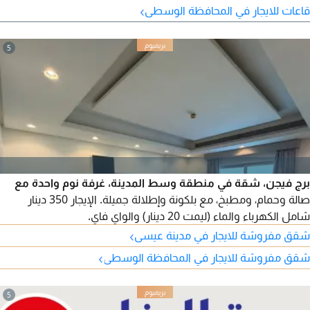
›
قاعات للايجار في المحافظة الوسطى
مشروع تجاري أو معارض. سهولة الوصول الى مدينة عيسى، سند،
الرفاع، وسترة. الإيجار 5000 دينار بحريني
5
برج فيجن، شقة في منطقة وسط المدينة، غرفة نوم واحدة مع
صالة وحمام، ومطبخ، مع بلكونة وإطلالة جميلة. الإيجار 350 دينار
شامل الكهرباء والماء (ليمت 20 دينار) والواي فاي.
›
شقق مفروشة للايجار في مدينة عيسى
›
شقق مفروشة للايجار في المحافظة الوسطى
5