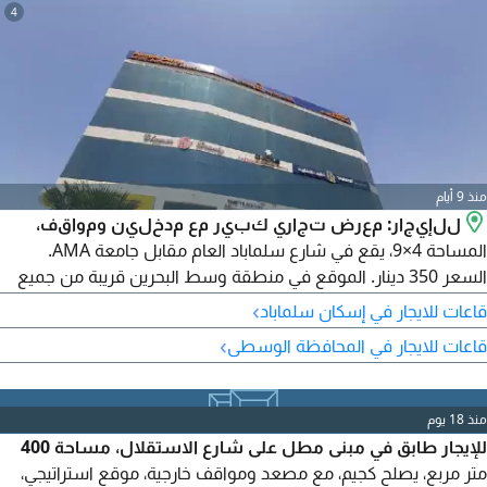
4
منذ 9 أيام
للإيجار: معرض تجاري كبير مع مدخلين ومواقف،
المساحة 4×9، يقع في شارع سلماباد العام مقابل جامعة AMA.
السعر 350 دينار. الموقع في منطقة وسط البحرين قريبة من جميع
المناطق الصناعية والتجارية والخدمية. مداخل مفتوحة دون ازدحام.
›
قاعات للايجار في إسكان سلماباد
يقع في مبنى تجاري. للتواصل.
›
قاعات للايجار في المحافظة الوسطى
منذ 18 يوم
للإيجار طابق في مبنى مطل على شارع الاستقلال، مساحة 400
متر مربع، يصلح كجيم، مع مصعد ومواقف خارجية، موقع استراتيجي،