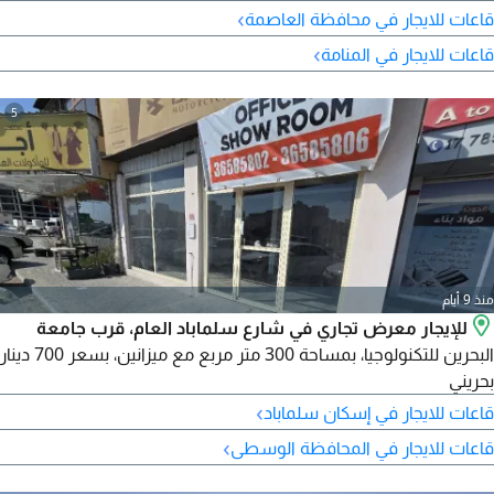
شبكة كهرباء ومياه ثلاثية الأطوار. مدخل للشاحنات والمقطورات.
›
قاعات للايجار في محافظة العاصمة
أمن على مدار الساعة. عنوان تجاري متاح. سهولة الوصول الى المنامة
›
قاعات للايجار في المنامة
سلم آباد مدينة عيسى. 1700 دينار بحريني شهريا (بدون كهرباء ومياه)
5
منذ 9 أيام
للإيجار معرض تجاري في شارع سلماباد العام، قرب جامعة
البحرين للتكنولوجيا، بمساحة 300 متر مربع مع ميزانين، بسعر 700 دينار
بحريني
›
قاعات للايجار في إسكان سلماباد
›
قاعات للايجار في المحافظة الوسطى