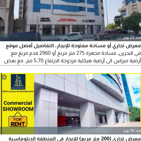
منذ 23 يوم
معرض تجاري أو مساحة مفتوحة للإيجار. التفاصيل أفضل موقع
في البحرين. مساحة مجهزة 275 متر مربع أو 2960 قدم مربع مع
أرضية ميزانين الى أرضية هيكلية مزدوجة الارتفاع 5.70 متر. مع بعض
فترة السماح. موقف سيارات من الجانبين، حمامين، مدخلين، مطبخ
كبير واحد، مخزن مؤن واحد، مخزن واحد. بعض مواقف السيارات
5
المحددة
منذ 30 يوم
معرض تجاري (200 متر مربع) للإيجار في المنطقة الدبلوماسية