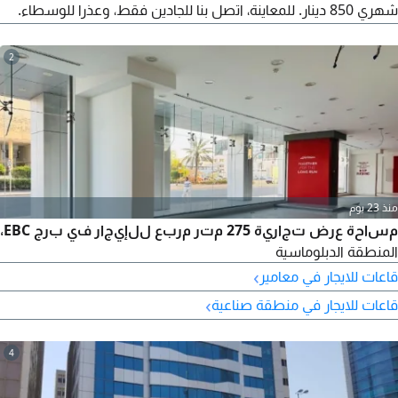
شهري 850 دينار. للمعاينة، اتصل بنا للجادين فقط، وعذرا للوسطاء.
نسعد بخدمتكم
2
منذ 23 يوم
مساحة عرض تجارية 275 متر مربع للإيجار في برج EBC،
المنطقة الدبلوماسية
›
قاعات للايجار في معامير
›
قاعات للايجار في منطقة صناعية
4