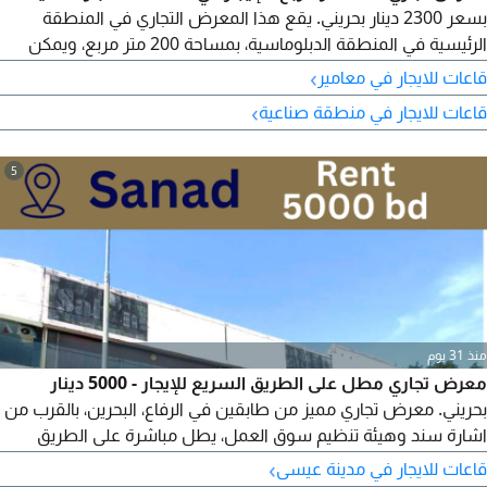
بسعر 2300 دينار بحريني. يقع هذا المعرض التجاري في المنطقة
الرئيسية في المنطقة الدبلوماسية، بمساحة 200 متر مربع، ويمكن
استخدام أي سجل تجاري للأنشطة التجارية مثل البنوك، والعيادات،
›
قاعات للايجار في معامير
وصالات الألعاب الرياضية، وصالات العرض التجارية، والمطاعم،
›
قاعات للايجار في منطقة صناعية
والمقاهي، وغير ذلك. تتوفر مرافق لوقوف السيارات خلف المبنى،
وسهولة الوصول الى الطريق السريع، والحورة، والقصيبية
5
منذ 31 يوم
معرض تجاري مطل على الطريق السريع للإيجار - 5000 دينار
بحريني. معرض تجاري مميز من طابقين في الرفاع، البحرين، بالقرب من
اشارة سند وهيئة تنظيم سوق العمل، يطل مباشرة على الطريق
السريع. المساحة الاجمالية 1097.2 متر مربع - الطابق الأرضي 548.6
›
قاعات للايجار في مدينة عيسى
متر مربع - الميزانين 548.6 متر مربع. موقف سيارات واسع، مثالي لأي