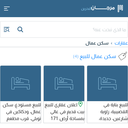
البحرين
عقارات
سكن عمال
سكن عمال للبيع
(4)
للبيع بناية في
اعلان عقاري للبيع
للبيع مستودع، سكن
القضيبية، زاوية
بيت قديم في عالي
عمال، ودكاكين في
شارعين، جديدة،
بمساحة أرض 171
توبلي. قرب مطعم
تتكون من 6 شقق: 3
متر مربع. السعر
المدوب الكبير مع 6