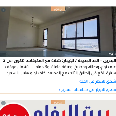
محرك 3.7 لتر، 5 مقاعد. السعر 2,700 دينار بحريني (قابل للتفاوض).
التأمين حتى يوليو 2026. للاتصال.
5
شركة
البحرين – الحد الجديدة / للإيجار: شقة مع المكيفات. تتكون من 3
غرف نوم، وصالة، ومطبخ، وغرفة عاملة، و3 حمامات. تشمل موقف
سيارة. تقع في الطابق الثالث مع المصعد، خلف لولو هايبر. السعر:
230 دينار (بدون الكهرباء) قابل للتفاوض. للتواصل عبر واتساب 973.
›
شقق للايجار في الحد
›
شقق للايجار في محافظة المحرق
5