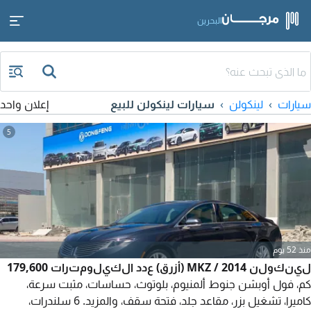
البحرين
سيارات
لينكولن
سيارات لينكولن للبيع
إعلان واحد
5
منذ 52 يوم
لينكولن MKZ / 2014 (أزرق) عدد الكيلومترات 179,600
كم، فول أوبشن جنوط ألمنيوم، بلوتوث، حساسات، مثبت سرعة،
كاميرا، تشغيل بزر، مقاعد جلد، فتحة سقف، والمزيد. 6 سلندرات،