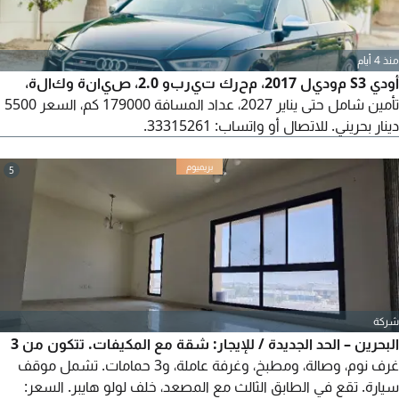
منذ 4 أيام
أودي S3 موديل 2017، محرك تيربو 2.0، صيانة وكالة،
تأمين شامل حتى يناير 2027، عداد المسافة 179000 كم، السعر 5500
دينار بحريني. للاتصال أو واتساب: 33315261.
5
شركة
البحرين – الحد الجديدة / للإيجار: شقة مع المكيفات. تتكون من 3
غرف نوم، وصالة، ومطبخ، وغرفة عاملة، و3 حمامات. تشمل موقف
سيارة. تقع في الطابق الثالث مع المصعد، خلف لولو هايبر. السعر: