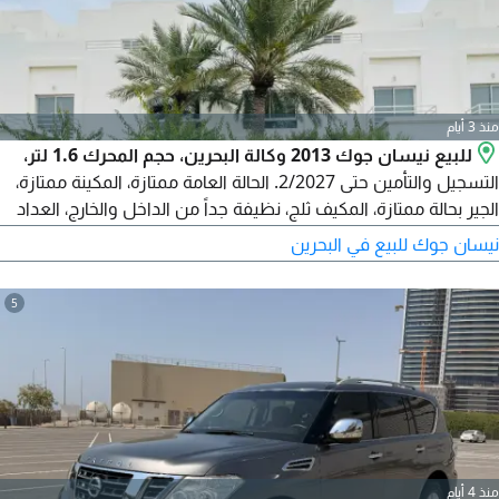
منذ 3 أيام
للبيع نيسان جوك 2013 وكالة البحرين، حجم المحرك 1.6 لتر،
التسجيل والتأمين حتى 2/2027. الحالة العامة ممتازة، المكينة ممتازة،
الجير بحالة ممتازة، المكيف ثلج، نظيفة جداً من الداخل والخارج، العداد
108000 كم. ما تحتاج شيء، طق سلف وتوكل. تمت صيانة السيارة
نيسان جوك للبيع في البحرين
بالكامل. السعر 2000 دينار وقابل للتفاوض بشكل معقول. شرط
الفحص أولاً. واتساب / اتصال.
5
منذ 4 أيام