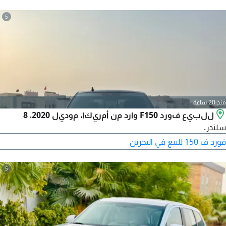
5
منذ 20 ساعة
للبيع فورد F150 وارد من أمريكا، موديل 2020، 8
سلندر.
فورد ف 150 للبيع في البحرين
5