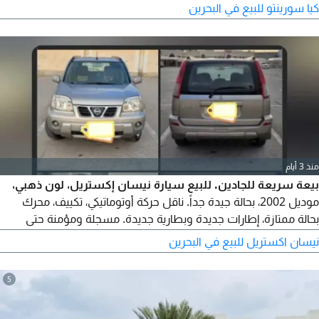
كيا سورينتو للبيع في البحرين
منذ 3 أيام
بيعة سريعة للجادين. للبيع سيارة نيسان إكستريل، لون ذهبي،
موديل 2002، بحالة جيدة جداً. ناقل حركة أوتوماتيكي، تكييف، محرك
بحالة ممتازة، إطارات جديدة وبطارية جديدة. مسجلة ومؤمنة حتى
شهر أبريل 2027. السعر 950 دينار بحريني.
نيسان اكستريل للبيع في البحرين
5