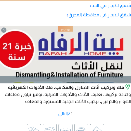
230 دينار (بدون الكهرباء) قابل للتفاوض. للتواصل عبر واتساب 973.
›
شقق للايجار في الحد
›
شقق للايجار في محافظة المحرق
5
فك وتركيب أثاث المنازل والمكاتب. فك الأدوات الكهربائية
واعادة تركيبها. تغليف الأثاث والأدوات المنزلية. توفير نيلون فقاعات
الهواء والكراتين. تركيب الأثاث الجديد المستورد والمغلف
1
2
التالي