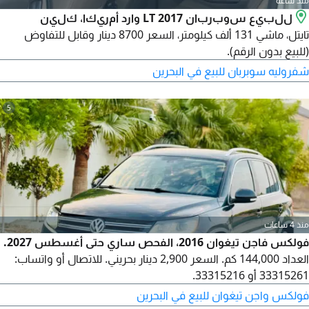
منذ ساعة
للبيع سوبربان 2017 LT وارد أمريكا، كلين
تايتل، ماشي 131 ألف كيلومتر، السعر 8700 دينار وقابل للتفاوض
(للبيع بدون الرقم).
شفروليه سوبربان للبيع في البحرين
5
منذ 4 ساعات
فولكس فاجن تيغوان 2016، الفحص ساري حتى أغسطس 2027.
العداد 144,000 كم. السعر 2,900 دينار بحريني. للاتصال أو واتساب:
33315261 أو 33315216.
فولكس واجن تيغوان للبيع في البحرين