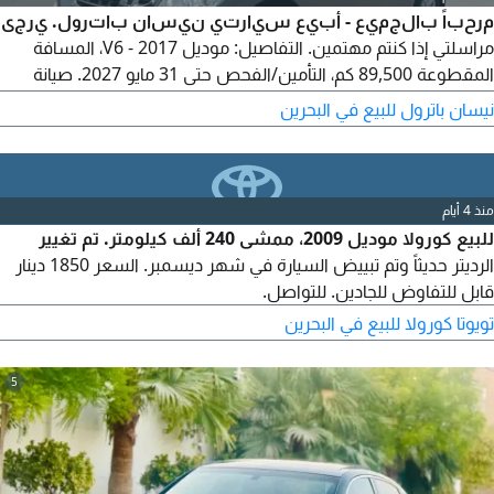
مرحباً بالجميع - أبيع سيارتي نيسان باترول. يرجى
مراسلتي إذا كنتم مهتمين. التفاصيل: موديل 2017 - V6، المسافة
المقطوعة 89,500 كم، التأمين/الفحص حتى 31 مايو 2027. صيانة
الوكالة وفي حالة ممتازة.
نيسان باترول للبيع في البحرين
منذ 4 أيام
للبيع كورولا موديل 2009، ممشى 240 ألف كيلومتر. تم تغيير
الرديتر حديثاً وتم تبييض السيارة في شهر ديسمبر. السعر 1850 دينار
قابل للتفاوض للجادين. للتواصل.
تويوتا كورولا للبيع في البحرين
5