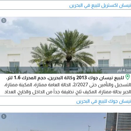
شهر أبريل 2027. السعر 950 دينار بحريني.
نيسان اكستريل للبيع في البحرين
5
منذ 4 أيام
للبيع نيسان جوك 2013 وكالة البحرين، حجم المحرك 1.6 لتر،
التسجيل والتأمين حتى 2/2027. الحالة العامة ممتازة، المكينة ممتازة،
الجير بحالة ممتازة، المكيف ثلج، نظيفة جداً من الداخل والخارج، العداد
108000 كم. ما تحتاج شيء، طق سلف وتوكل. تمت صيانة السيارة
نيسان جوك للبيع في البحرين
بالكامل. السعر 2000 دينار وقابل للتفاوض بشكل معقول. شرط
الفحص أولاً. واتساب / اتصال.
5