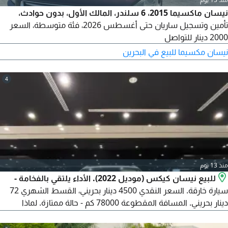
نيسان ماكسيما 2015، 6 سلندر، المالك الأول، بدون حوادث،
تأمين وتسجيل ساريان حتى أغسطس 2026، فئة متوسطة، السعر
2000 دينار للتواصل
نيسان مكسيما للبيع في البحرين
4
منذ 13 يوم
للبيع نيسان كيكس (موديل 2022). الأداء يلتقي بالفخامة -
سيارة خارقة. السعر النقدي 4500 دينار بحريني، القسط الشهري 72
دينار بحريني. المسافة المقطوعة 78000 كم - حالة ممتازة. لماذا
نيسان كيكس؟ قوة رياضية مع تصميم أنيق وعصري. مقصورة داخلية
فاخرة وتقنيات متقدمة. جديدة بالكامل - جاهزة لأول انطلاقة. اتصل