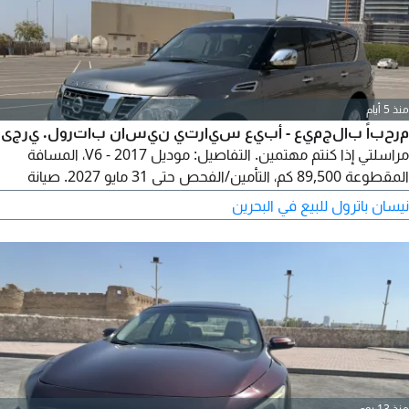
منذ 5 أيام
مرحباً بالجميع - أبيع سيارتي نيسان باترول. يرجى
مراسلتي إذا كنتم مهتمين. التفاصيل: موديل 2017 - V6، المسافة
المقطوعة 89,500 كم، التأمين/الفحص حتى 31 مايو 2027. صيانة
الوكالة وفي حالة ممتازة.
نيسان باترول للبيع في البحرين
منذ 13 يوم