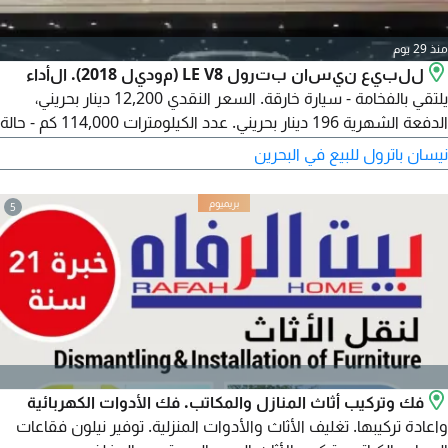
منذ 29 يوم
للبيع نيسان بترول LE V8 (موديل 2018). الأداء
يلتقي بالفخامة - سيارة خارقة. السعر النقدي 12,200 دينار بحريني،
الدفعة الشهرية 196 دينار بحريني. عدد الكيلومترات 114,000 كم - حالة
ممتازة. لماذا نيسان بترول LE؟ قوة رياضية مع تصميم أنيق وعصري -
نيسان باترول للبيع في البحرين
مقصورة داخلية فاخرة وتقنيات متقدمة - جديدة تمامًا وجاهزة لأول
قيادة. اتصل بنا اليوم. أمفا موتورز.
5
فك وتركيب أثاث المنازل والمكاتب. فك الأدوات الكهربائية
واعادة تركيبها. تغليف الأثاث والأدوات المنزلية. توفير نيلون فقاعات