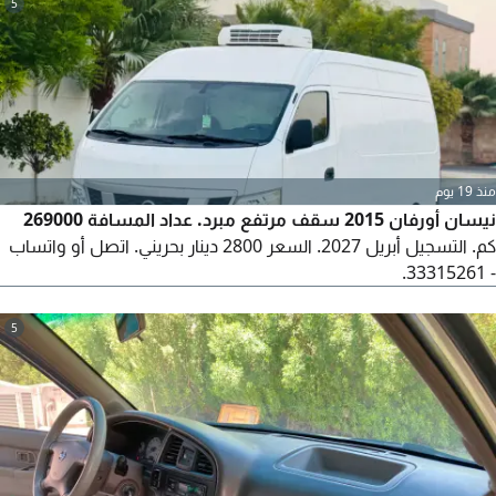
5
بنا: أمفا موتورز، سنابس.
منذ 19 يوم
نيسان أورفان 2015 سقف مرتفع مبرد. عداد المسافة 269000
كم. التسجيل أبريل 2027. السعر 2800 دينار بحريني. اتصل أو واتساب
- 33315261.
5