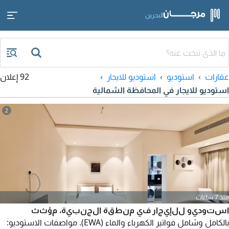
البحرين
عقارات
استوديو
استوديو للايجار
92 إعلان
استوديو للايجار في المحافظة الشمالية
2
منذ 7 ساعات
استوديو للإيجار في منطقة الجنبية، مؤثث
بالكامل وشامل فواتير الكهرباء والماء (EWA). مواصفات الاستوديو: