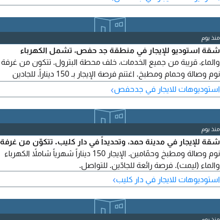
منذ يوم
شقة استوديو للإيجار في منطقة جد حفص، تشمل الكهرباء
والماء، قريبة من جميع الخدمات، خلف محطة البترول. تتكون من غرفة
نوم وصالة وحمام ومطبخ. اغتنم فرصة الإيجار بـ 150 ديناراً. للجادين
تواصلوا معنا.
›
استوديوهات للايجار في جدحفص
منذ يوم
شقة للإيجار في مدينة حمد، وتحديداً في دار كليب. تتكوّن من غرفة
نوم وصالة ومطبخ وحمّامين. الإيجار 150 ديناراً شهرياً شاملاً الكهرباء
والماء (ليمت). فرصة رائعة للجادّين. للتواصل.
›
استوديوهات للايجار في دار كليب
منذ يوم