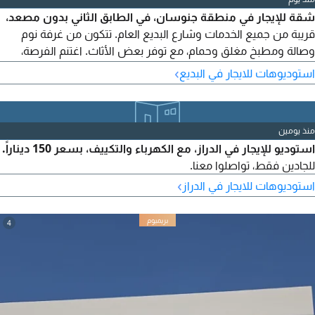
شقة للإيجار في منطقة جنوسان، في الطابق الثاني بدون مصعد،
قريبة من جميع الخدمات وشارع البديع العام. تتكون من غرفة نوم
وصالة ومطبخ مغلق وحمام، مع توفر بعض الأثاث. اغتنم الفرصة،
الإيجار 120 دينار بدون كهرباء. للجادين فقط، تواصلوا معنا.
›
استوديوهات للايجار في البديع
منذ يومين
استوديو للإيجار في الدراز، مع الكهرباء والتكييف، بسعر 150 ديناراً.
للجادين فقط، تواصلوا معنا.
›
استوديوهات للايجار في الدراز
4