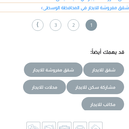
›
شقق مفروشة للايجار في المحافظة الوسطى
⟩
3
2
1
قد يهمك أيضاً:
شقق للايجار
شقق مفروشة للايجار
مشاركة سكن للايجار
محلات للايجار
مكاتب للايجار