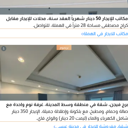
مكاتب للإيجار 50 دينار شهرياً العقد سنة. محلات للإيجار مقابل
كراج مصطفى مساحة 28 متراً في الهملة. للتواصل.
›
مكاتب للايجار في الهملة
5
برج فيجن، شقة في منطقة وسط المدينة، غرفة نوم واحدة مع
صالة وحمام، ومطبخ، مع بلكونة وإطلالة جميلة. الإيجار 350 دينار
شامل الكهرباء والماء (ليمت 20 دينار) والواي فاي.
›
شقق مفروشة للايجار في مدينة عيسى