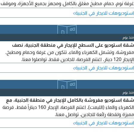
غرفة نوم، حمام، مطبخ مغلق بالكامل ومجهز بجميع الأجهزة، وموقف
سيارة. الإيجار الشهري 280 ديناراً بحرينياً (شامل الكهرباء والماء). الرقم
›
استوديوهات للايجار في الجنبية
المرجعي: AH-SR02089. للاستفسار، يرجى التواصل معنا على الأرقام
التالية. الدولة: البحرين
منذ يوم
شقة استوديو على السطح للإيجار في منطقة الجنبية، نصف
مفروشة، وتشمل الكهرباء والماء. تتكون من غرفة وحمام ومطبخ.
الإيجار 120 دينار. اغتنم الفرصة، للجادين فقط، تواصلوا معنا.
›
استوديوهات للايجار في الجنبية
منذ يوم
شقة استوديو مفروشة بالكامل للإيجار في منطقة الجنبية، مع
الكهرباء والماء (الليمت). اغتنم الفرصة، الإيجار 160 ديناراً فقط. فرصة
مميزة ولقطة رائعة للجادين. تواصل معنا.
›
استوديوهات للايجار في الجنبية