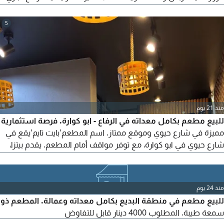
متميز - منطقة ذات حركة مرور عالية - سجل تجاري فعال مع 4
تأشيرات - إيجار المحل 400 دينار بحريني فقط - سعر بيع معقول -
5
عملية استلام سلسة وتجهيز جاهز للتشغيل. فرصة مثالية لأي شخص
يتطلع الى بدء أو توسيع أعماله في مجال
منذ 21 يوم
للبيع مطعم بكامل معداته في الرفاع - ابو كوارة. فرصة استثمارية
مميزة في شارع حيوي وموقع ممتاز. اسم المطعم'بايت تايم'يقع في
شارع حيوي في ابو كوارة، مع توفر مواقف أمام المطعم. يقدم بيتزا،
شاورما، برجر، معجنات، وفطائر. يشمل جميع المعدات والديكور كامل.
سبب البيع مغادرة البلد. جاهز للتشغيل فورا
منذ 24 يوم
للبيع مطعم في منطقة البديع بكامل معداته وعمالة. المطعم ذو
سمعة طيبة. المطلوب 4000 دينار قابل للتفاوض