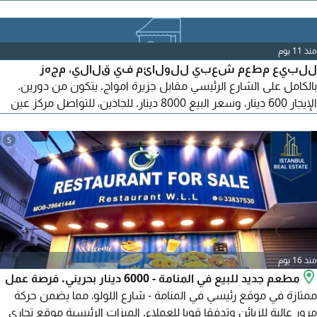
للبيع مع السجل أو بدونه. المطعم مشترك مع طلبات وجاهز
لاستقبال العملاء. المحل يتكون من طابقين مع شطرين، والإيجار
250 دينار بحريني. سعر البيع 9000 دينار بحريني وقابل للتفاوض. الصور
منذ 11 يوم
متوفرة
للبيع مطعم شعبي للولائم في قلالي، مجهز
بالكامل على الشارع الرئيسي مقابل جزيرة امواج. يتكون من دورين.
الإيجار 600 دينار، وسعر البيع 8000 دينار. للجادين، للتواصل مركز عين
البحرين العقاري (وكيل مبيعات مرخص من قبل مؤسسة التنظيم
العقاري) برخصة رقم SA 201803/ 0013. الهاتف مذكور
5
منذ 16 يوم
مطعم جديد للبيع في المنامة - 6000 دينار بحريني. فرصة عمل
ممتازة في موقع رئيسي في المنامة - شارع اللولو، مما يضمن حركة
مرور عالية للزبائن وتدفقا قويا للعملاء. الميزات الرئيسية موقع تجاري