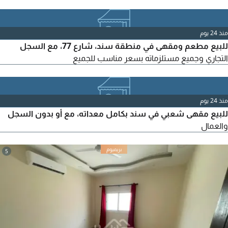
بمساحة كبيرة. المطلوب 8000. للتواصل
منذ 24 يوم
للبيع مطعم ومقهى في منطقة سند، شارع 77، مع السجل
التجاري وجميع مستلزماته بسعر مناسب للجميع
منذ 24 يوم
للبيع مقهى شعبي في سند بكامل معداته، مع أو بدون السجل
والعمال
5