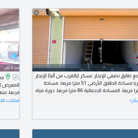
5
منذ 4 أيام
 طابق نصفي للإيجار عسكر (بالقرب من ألبا) الإيجار
200 دينار بحريني شهريا مساحة الطابق الأرضي 51 مترا مربعا. مساحة
الطابق النصفي 35 مترا مربعا. المساحة الاجمالية 86 مترا مربعا. دورة مياه
 مناسب. للاستخدام التجاري / الصناعي. أي عنوان
›
تتوفر مرا
كر
محلات للاي
للشاحنات والمقطورات. موقع متميز في عسكر -
 الوصول الى رأس الزويد، باب كو، الرفاع، سترة
بحريني. س