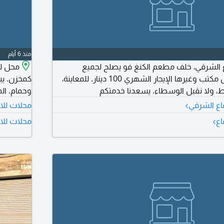
منذ 6 أيام
اع الشرقي، خلف مطعم الكنغ فو يصلح لجميع
محل لل
الأنشطة التجارية، مثل مكتب وغيرها الإيجار الشهري 100 دينار. للمعاينة،
قط، ولا نقبل الوسطاء. يسعدنا خدمتكم
وحمام. المطلوب 200 دينار ق
›
فاع الشرقي
محلات للاي
›
اع
محلات للاي