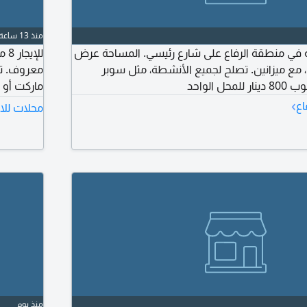
منذ 13 ساعة
ت تجارية في منطقة الرفاع على شارع رئيسي. المساحة عرض
لل
ر وعمق 22 مترا، مع ميزانين. تصلح لجميع الأنشطة، مثل سوبر
معروف. تت
 الواحد
›
اع
محلات للاي
استئجار أ
منذ يوم