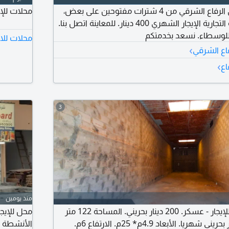
محل للإيجار في سوق الرفاع الشرقي من 4 شترات مفتوحين على بعض،
محلات للإيجار ف
يصلح لكافة الأنشطة التجارية الإيجار الشهري 400 دينار. للمعاينة اتصل بنا.
للوسطاء. نسعد بخدمتكم
محلات للاي
›
فاع الشرقي
›
اع
3
منذ يومين
محل/ مساحة تخزين للإيجار - عسكر. 200 دينار بحريني. المساحة 122 متر
محل للإيجا
مربع. الإيجار 200 دينار بحريني شهريا. الأبعاد 4.9م* 25م. الارتفاع 6م.
الأنشطة التجار