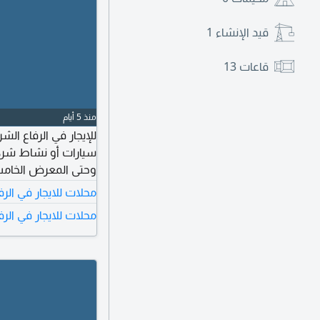
قيد الإنشاء
1
قاعات
13
منذ 5 أيام
للإيجار في الرفاع ا
سيارات أو نشاط شرك
الطابق الأرضي والميز
محلات للايجار في الر
ومطبخ واحد. سعر الإيجار 7.5 دينار بحريني لك
محلات للايجار في الرف