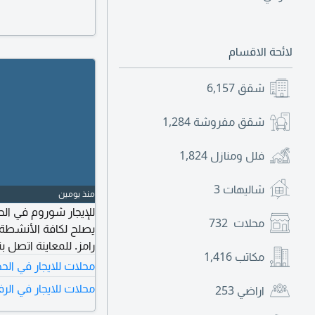
لائحة الاقسام
شقق
6,157
شقق مفروشة
1,284
فلل ومنازل
1,824
شاليهات
3
منذ يومين
محلات
732
رامز. للمعاينة اتصل 
مكاتب
1,416
محلات للايجار في الح
محلات للايجار في الرف
اراضي
253