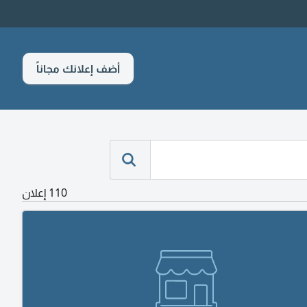
أضف إعلانك مجاناً
110 إعلان