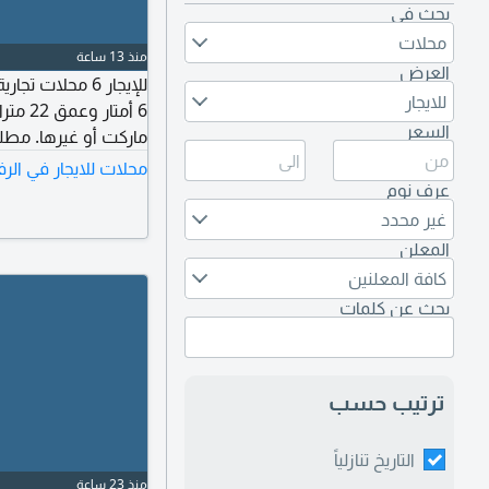
بحث في
محلات
منذ 13 ساعة
العرض
للإيجار 6 محلا
للايجار
6 أمتا
السعر
ماركت أو غيرها. مطلوب 800 دينار للمحل
محلات للايجار في الرف
عرف نوم
غير محدد
المعلن
كافة المعلنين
بحث عن كلمات
ترتيب حسب
التاريخ تنازلياً
منذ 23 ساعة