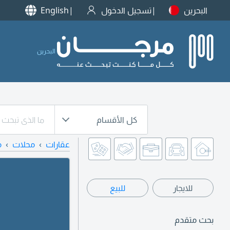
البحرين
تسجيل الدخول
English
البحرين
كل الأقسام
عقارات
محلات
م
للايجار
للبيع
بحث متقدم