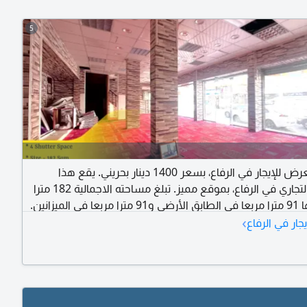
5
معرض للإيجار في الرفاع، بسعر 1400 دينار بحريني. يقع هذا
المعرض التجاري في الرفاع، بموقع مميز. تبلغ مساحته الاجمالية 182 مترا
مربعا، منها 91 مترا مربعا في الطابق الأرضي و91 مترا مربعا في الميزانين.
›
فق غسيل ملابس، وموقف سيارات، وغيرها. يطل على الطريق
جار في الرفاع
الرئيسي، ويحتوي على 4 مصاريع، ويمكن استخدامه في أي نشاط تجاري.
مناسب للتجارة والخدمات المالية وغيرها. الإيجار الشهري 1400 دينار
هولة