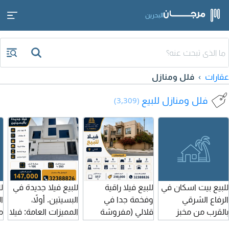
البحرين
عقارات
فلل ومنازل
فلل ومنازل للبيع
(3,309)
للبيع بيت اسكان في
للبيع فيلا راقية
للبيع فيلا جديدة في
ل
الرفاع الشرقي
وفخمة جدا في
البسيتين. أولاً،
بالقرب من مخبز
قلالي (مفروشة
المميزات العامة: فيلا
م
دلمون. يتكون البيت
بالكامل) تقع الفيلا
جديدة بتشطيبات