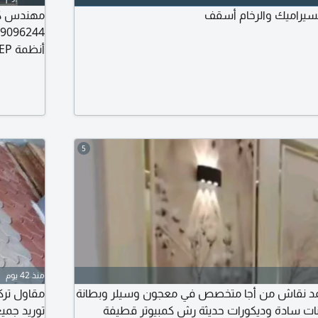
السيراميك والرخام أسقف
Design (مكافحة الحريق) Plumbing Design (الأعمال الصحية)
5
منذ 42 يوم
حمد نقاش من أجا متخصص في معجون وسيلر وبطانة
مقاول تركي
ت سادة وديكورات حديثة رش كمبيوتر قطيفة
توريد جميع