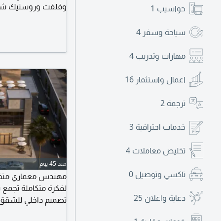
وفلفت وروستيك شغ
حواسيب
1
شغل نظيف + التزام با
المنصورة وكل القرى 
سياحة وسفر
4
مهارات وتدريب
4
اعمال واستثمار
16
ترجمة
2
خدمات احترافية
3
تخليص معاملات
4
منذ 45 يوم
تاكسي وتوصيل
0
مهندس معماري متخص
لفكرة متكاملة تجمع ب
دعاية واعلان
25
تصميم داخلي للشقق - 