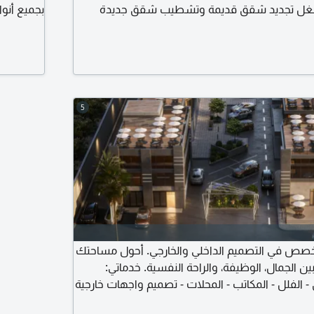
ل تجديد شقق قديمة وتشطيب شقق جديدة
بجميع أنو
لمواعيد + سعر ممتاز اعمل في أجا - السنبلاوين -
تسليم هن
للتواصل
5
ص في التصميم الداخلي والخارجي. أحول مساحتك
ين الجمال، الوظيفة، والراحة النفسية. خدماتي:
الفلل - المكاتب - المحلات - تصميم واجهات خارجية
عصرية وكلاسيكية - إخراج 3D عالي الجودة - مخططات تنفيذية كاملة +