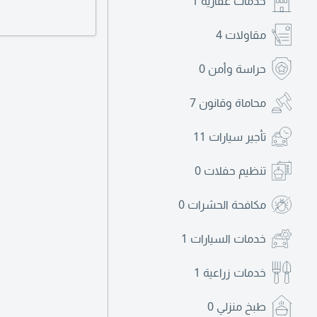
خدمات عقارية
1
إعادة تصميم وتوزيع 
ذوقك وميزانيتك، وأعط
مقاولات
4
للتواصل وطلب البورت
حراسة وأمن
0
محاماة وقانون
7
تأجير سيارات
11
تنظيم حفلات
0
مكافحة الحشرات
0
خدمات السيارات
1
خدمات زراعية
1
طبخ منزلي
0