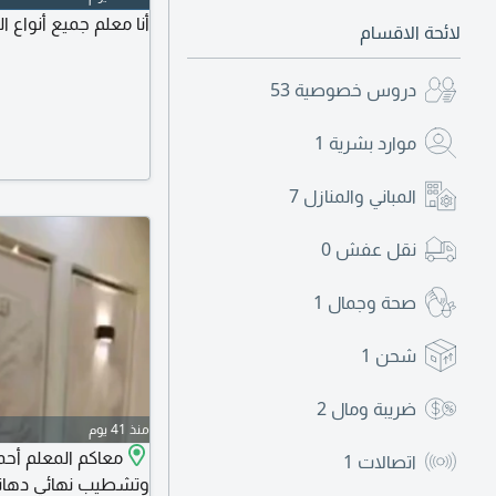
أنا معلم جميع أنواع 
لائحة الاقسام
دروس خصوصية
53
موارد بشرية
1
المباني والمنازل
7
نقل عفش
0
صحة وجمال
1
شحن
1
ضريبة ومال
2
منذ 41 يوم
معاكم المعلم أ
اتصالات
1
وتشطيب نهائي دهانا