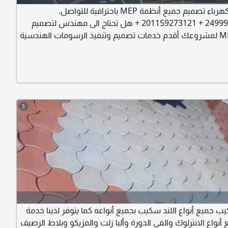
مهندس كهرباء تصميم جميع أنظمة MEP باحترافية للتواصل.
249999096244 + 201159273121 + هل تحتاج الى مهندس لتصميم
أنظمة MEP لمشروعك أقدم خدمات تصميم وتنفيذ الرسومات الهندسية
لجميع أنظمة المباني وفق الأكواد العالمية Electrical Design (تصميم
الأنظمة الكهربائية) HVAC Design (التكييف والتهوية) Fire Fighting
5
ب جميع أنواع اللند سكيب بجميع أنواعه كما يتوفر لدينا خدمة
 أنواع الانترلوك والفي الدورة وألبا زلت والمزيكو وبلاط الرصيف