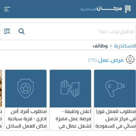
الاسكندرية
الاسكندرية
وظائف
فرص عمل
(75)
مطلوب للعمل فورا
اعلان وظيفة -
مطلوب أفراد أمن
ش
في مركز تجميل
فرصة عمل مميزة
اداري - قرية سياحية
م
نسائي في السعودية
لشغل عمال في
مكان العمل الساحل
ه
بنات كوافيرات
الضبعة المطلوب
الشمالي الراتب 7000
ي