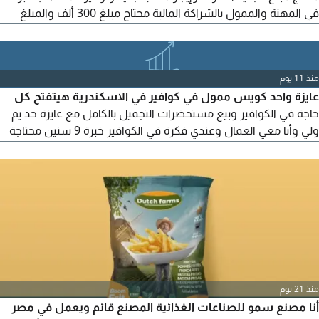
في المهنة والممول بالشراكة المالية محتاج مبلغ 300 ألف والمبلغ
مقسم كالتالي 150 ألف اجهزة ومعدات طباعة و150 ألف تحت حساب
الشغل والشراكة بالنصف يوجد سجل تجاري وبطاقة ضريبية محتاجين
تجديد
منذ 11 يوم
عايزة واحد كويس ممول في كوافير في الاسكندرية هيتفتح كل
حاجة في الكوافير وبيع مستحضرات التجميل بالكامل مع عايزة حد يم
ولي وأنا معي العمال وعندي فكرة في الكوافير خبرة 9 سنين محتاجة
بس شريك خاليجي يكون كويس يقق معي ويمولني ونبقا شركة مع
بعض
منذ 21 يوم
أنا مصنع سمو للصناعات الغذائية المصنع قائم ويعمل في مصر