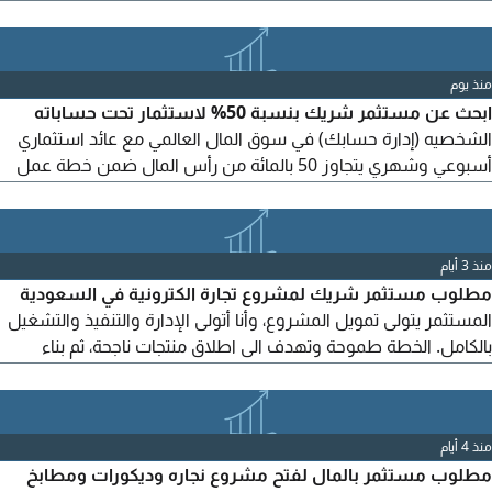
عن بعد (online) من القاهرة المشروع لا يحتاج لرأس مال كبير، وأنا
سأقوم بالتشغيل والعمل المحاسبي مع فريق من المحاسبين
والمراجعين ومديري الحسابات، حيث انني مدير مالي ورئيس حسابات
منذ يوم
بخبرة أكثر من 25 سنة. وقمت باعداد دراسة الجدوى للمشروع
ابحث عن مستثمر شريك بنسبة 50% لاستثمار تحت حساباته
الشخصيه (إدارة حسابك) في سوق المال العالمي مع عائد استثماري
أسبوعي وشهري يتجاوز 50 بالمائة من رأس المال ضمن خطة عمل
مدروسة وأمنه تحديدا علي مؤشرات البورصة الأمريكية تواصل خاص
للإطلاع علي تفاصيل سابقة نتائج الأعمال والأرباح والسحوبات البنكية
ونظام خطة العمل رجاء التواصل فقط من أصحاب رأس المال مع
منذ 3 أيام
الأخذ بالاعتبار العلم والمعرفة بمجال التداول
مطلوب مستثمر شريك لمشروع تجارة الكترونية في السعودية
المستثمر يتولى تمويل المشروع، وأنا أتولى الإدارة والتنفيذ والتشغيل
بالكامل. الخطة طموحة وتهدف الى اطلاق منتجات ناجحة، ثم بناء
علامات تجارية خاصة والتوسع مستقبلا في أكثر من سوق. يتم الاتفاق
على نسبة الشراكة والتفاصيل بعد التواصل. للمهتمين الجادين
منذ 4 أيام
مطلوب مستثمر بالمال لفتح مشروع نجاره وديكورات ومطابخ