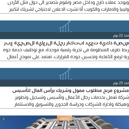
ويوجد عملاء خارج وداخل مصر ونقوم بتصدير الى دول مثل الأردن
وليبيا والامارات والكويت أنا نشرت الاعلان لاحتياجي لشريك لتكبير
حجم العمل وزيادة رأس المال لأن غلطت غلطه عمري واستعجالي
في شراء بيت ملك أعيش فيه وسيارة أكثر من 7 مليون سحب تهم
مما أدي الى قله السيولة في المصنع والمصنع حاليا يعمل وجاهز
منذ 22 يوم
للمعاينة وارباحه ممتازة أفضل من أي مشروع
منصة ذكية تعيد ابتكار رحلة الرعاية الصحية عبر
ربط طرف المنظومة في تجربة رقمية موحدة، مع توظيف خدمة جوه
رية لرفع الكفاءة وتحسين جودة القرارات. تعتمد على نموذج أعمال
قابل للتوسع ويستهدف سوقا واعدا مع امكانات نمو عالية. تفاصيل
التقنية وآليات التنفيذ محمية وتعرض بعد توقيع اتفاقية سرية (NDA)
منذ 25 يوم
مشروع مربح مطلوب ممول وشريك برأس المال لتأسيس
شركة تعمل بخدمات رجال الأعمال وتأسيس وتسجيل وتطوير
وهيكلة وادارة الشركات ودراسة الجدوى والتسويق والاستثمار
العقاري والوساطة والوكالات التجارية والصفقات ودراسة الجدوى
وأعمال البرمجة واقتراح المشاريع وغيرة من الأعمال وتخليص
5
وتسهيل جميع المعاملات والعمل بجميع الأعمال للمستثمرين ورجال