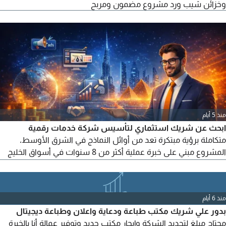
وخزائن شيب ورد مشروع مضمون ومربح
منذ 5 أيام
ابحث عن شريك استثماري لتأسيس شركة خدمات رقمية
متكاملة برؤية مبتكرة تعد من أوائل النماذج في الشرق الأوسط.
المشروع مبني على خبرة عملية أكثر من 8 سنوات في أسواق الخليج
ومصر، مع نموذج عمل واضح وفرصة نمو حقيقية. للمهتمين بمعرفة
التفاصيل وخطة التوسع، يسعدني التواصل ومشاركة الرؤية كاملة
منذ 6 أيام
بدور علي شريك مكتب طباعة ودعاية واعلان وطباعة ديجيتال
محتاج مبلغ لتجديد الشركة وإيجار مكتب جديد وتوفير عمالة أنا بالخبرة