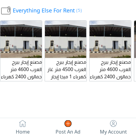
الجمالون بيع ب 110
متر دورين أول دور
Everything Else For Rent
(5)
مليون رخصة سبك
خرسانة ارتفاع 6 متر
وسهر معادن
الدور الثاني جمالون
ارتفاع 8 متر ونصف
يصلح لجميع
الأنشطة للبيع أو
للإيجار بيع ب 35
مليون إيجار 330 ألف
مصنع إيجار ببرج
مصنع إيجار ببرج
مصنع إيجار ببرج
العرب 4600 متر
العرب 4500 متر غاز
العرب 4600 متر
جمالون 2400 كهرباء
كهرباء 1 ميجا إيجار
جمالون 2400 كهرباء
اميجا ميني إدارة 300
مساحة المبنى 2500
اميجا ميني إدارة 300
متر كيناويات إيجار
متر 3 أدوار إيجار 400
متر كيناويات إيجار
350 ألف
ألف لجميع الأنشطة
350 ألف
تصنيع أو تخزين
ونش وأصانصير
أحمال
Home
Post An Ad
My Account