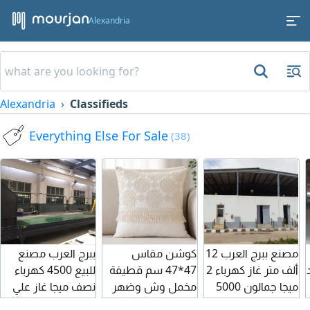
Alexandria
Alexandria
Classifieds
Everything Else For Sale
(38)
مصنع ببرج العرب 12
كوشن مقاس
ببرج العرب مصنع
د
ألف متر غاز كهرباء 2
47*47 سم قطيفة
للبيع 4500 كهرباء
ميجا جمالون 5000
مخمل وش وضهر
نصف ميجا غاز علي
متر مع امكانية تزويد
مع تطريز علي الوش
شارعين مبنى 1850