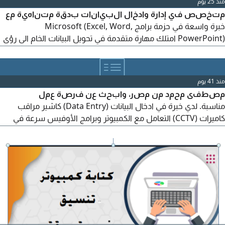
منذ 25 يوم
متخصص في إدارة وادخال البيانات بدقة متناهية مع
خبرة واسعة في حزمة برامج Microsoft (Excel, Word,
PowerPoint) امتلك مهارة متقدمة في تحويل البيانات الخام الى رؤى
تفاعلية باستخدام Power BI، وتصميم نماذج جمع البيانات الالكترونية
عبر Microsoft Forms. ابحث عن فرصة عمل عن بعد للمساهمة في
تنظيم البيانات ودعم اتخاذ القرار بفعالية
منذ 41 يوم
مصطفى محمد من مصر، وابحث عن فرصة عمل
مناسبة. لدي خبرة في ادخال البيانات (Data Entry) كاشير مراقب
كاميرات (CCTV) التعامل مع الكمبيوتر وبرامج الأوفيس سرعة في
التعلم وتحمل ضغط العمل والالتزام بالمواعيد. اذا كان لديكم فرصة
مناسبة أو يمكنكم ترشيحي، أ مرتب كويس وسكن