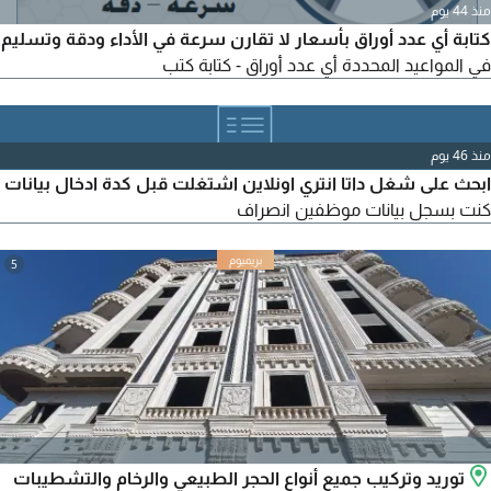
منذ 44 يوم
كتابة أي عدد أوراق بأسعار لا تقارن سرعة في الأداء ودقة وتسليم
في المواعيد المحددة أي عدد أوراق - كتابة كتب
منذ 46 يوم
ابحث على شغل داتا انتري اونلاين اشتغلت قبل كدة ادخال بيانات
كنت بسجل بيانات موظفين انصراف
5
توريد وتركيب جميع أنواع الحجر الطبيعي والرخام والتشطيبات