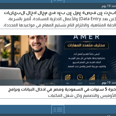
منذ 19 يوم
ابحث عن فرصة عمل عن بعد في مجال ادخال البيانات
(عن بعد Data Entry) والأعمال الادارية المساندة. أتميز بالسرعة،
الدقة المتناهية، والالتزام التام بتسليم المهام في مواعيدها المحددة.
المهارات والخدمات التي أقدمها احترافية برامج مايكروسوفت أوفيس
Word - Excel - PowerPoint يمكنني أيضا عمل سيرة ذاتية بصيغة
Ats بأسعار جيدة
منذ 19 يوم
خبرة 5 سنوات في السعودية ومصر في ادخال البيانات وبرامج
الأوفيس والتصميم وكل شغل المكتبات