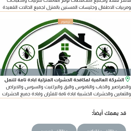
للأسر فقط ولجميع المحافظات نوفر العاملات منزليات والطباخات
ومربيات الاطفال وجليسات المسنين بالمنزل لجميع الحالات القعيدة
والمتحركة نوفر عاملات المنازل المصريات والسودانيات والنيجيريات
والأثيوبيات والغينيات والافريقيات والأسيويات والفليبينيات
والأندونيسيات
الشركة العالمية لمكافحة الحشرات المنزلية ابادة تامة للنمل
والصراصير والذباب والناموس والبق والبراغيث والسوس والابراص
والثعابين والحشرات الخشبية ابادة تامة للفئران وابادة جميع الحشرات
والزاحفة والطائرة والتخلص من الحشرات وألافات الضارة والحيوانات
الضالة ومكافحة الحشرات للمنازل والشقق والفلل والأبراج السكنية
قد يهمك أيضاً:
والكمبواندز والمصانع والشركات والقري السياحية والمطاعم
والمحلات ضمان 5 سنوات كاملة
وظائف مقاولات
وظائف تصميم