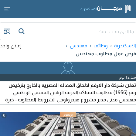
الاسكندرية
الاسكندرية
وظائف
مهندس
إعلان واحد
فرص عمل مطلوب مهندس
منذ 12 يوم
تعلن شركة دار الارقم لالحاق العماله المصريه بالخارج بترخيص
رقم (1956) مطلوب للمملكة العربية الرياض المسمى الوظيفي
مهندس مدني مدير مشروع هيدرولوجي الشرويط المطلوبه - خبرة
15 سنة - سبق له العمل في السعودية - حاصل ع ماجستير - خبرة في
قيادة فريق عمل للمخطط الاستراجى العام لتصريف مياه الأمطار
5
ودرء أخطار السيول على مستوى المملكة العربية السعودية توفر
الشركة (سكن - واقامة - وتأمين - طبي - الراتب مجزي) للتواصل