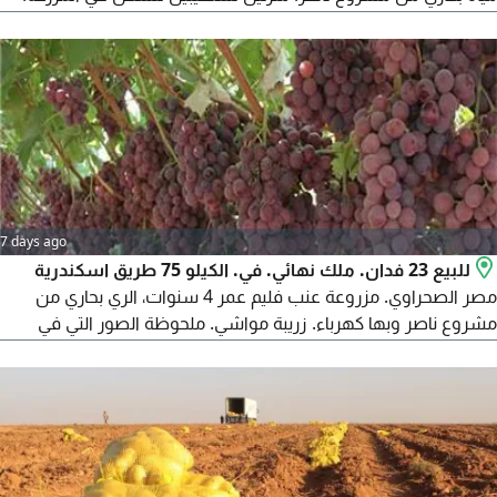
زريبة مواشي كبيرة. مزرعة طيور. مزروعة محاصيل. ملحوظة الصور
التي في الاعلان من أرشيف المكتب. المطلوب 3 مليون جنيه للفدان
الواحد اجمالي 15 مليون بالاضافة الى أتعاب المكتب، لا للوسطاء
7 days ago
للبيع 23 فدان. ملك نهائي. في. الكيلو 75 طريق اسكندرية
مصر الصحراوي. مزروعة عنب فليم عمر 4 سنوات، الري بحاري من
مشروع ناصر وبها كهرباء. زريبة مواشي. ملحوظة الصور التي في
الاعلان من أرشيف المكتب. المطلوب مليون و600 ألف للفدان الواحد
بالاضافة الى أتعاب المكتب. لا للوسطاء منعا للاحراج. المعاينة برسوم
200 جنيه للجديه. على من يرغب بالشراء الاتصال بالأستاذ محمد
المحامي