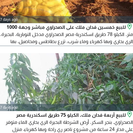
7 days ago
للبيع خمسين فدان ملك على الصحراوي مباشر وجهة 1000
متر. الكيلو 78 طريق اسكندرية مصر الصحراوي مدخل النوبارية. البحيرة.
الري بحاري وبها كهرباء وماء شرب. تزرع بطاطس ومحاصيل. بها
تصريح 400 متر مباني. ملحوظة الصورة التي في الاعلان من أرشيف
المكتب. المطلوب 3 مليون للفدان الواحد بالاضافة الى أتعاب المكتب.
لا للوسطاء منعا للاحراج، المعاينة برسوم 200 جنيه للجدية
7 days ago
للبيع أربعة فدان ملك. الكيلو 75 طريق اسكندرية مصر
الصحراوي. بنجر السكر. أرض الشرطة البحيرة الري بحاري الماء متوفر
على مدار 24 ساعة من مشروع ناصر ري راحة وبها كهرباء، منزل