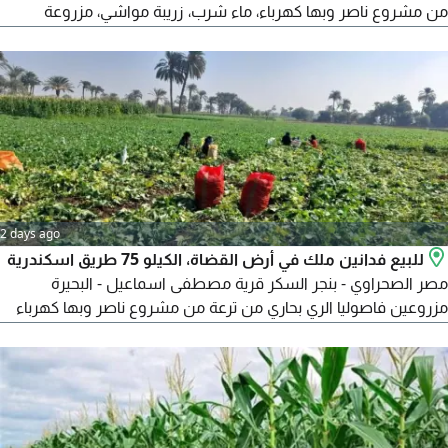
من مشروع ناصر وبها كهرباء، ماء شرب، زريبة مواشي، مزروعة
محاصيل وخضار، ملحوظة الصور التي في الاعلان من أرشيف المكتب،
المطلوب مليون و700 ألف جنيه للفدان الواحد، اجمالي 34 مليون
بالاضافة الى أتعاب المكتب، لا للوسطاء منعا للاحراج
2 days ago
للبيع فدانين ملك في أرض القضاة، الكيلو 75 طريق اسكندرية
مصر الصحراوي - بنجر السكر قرية مصطفى اسماعيل - البحيرة
مزروعين فاصوليا الري بحاري من ترعة من مشروع ناصر وبها كهرباء
عدد 2 منزل بالطوب والمسلح، عداد كهرباء وعداد مياه، ماء شرب،
سور للمزرعة، المطلوب 5 مليون بالاضافة الى أتعاب المكتب، لا
للوسطاء منعا للاحراج