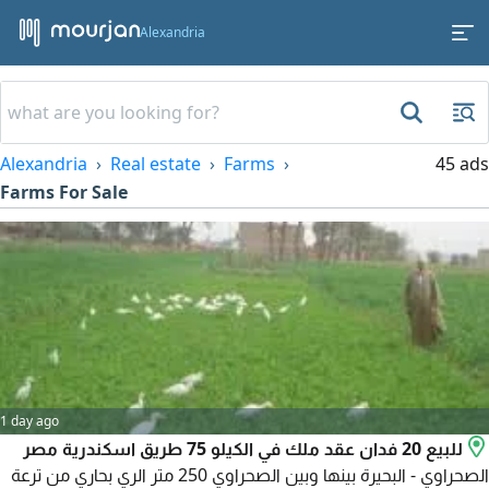
Alexandria
Alexandria
Real estate
Farms
45 ads
Farms For Sale
1 day ago
للبيع 20 فدان عقد ملك في الكيلو 75 طريق اسكندرية مصر
الصحراوي - البحيرة بينها وبين الصحراوي 250 متر الري بحاري من ترعة