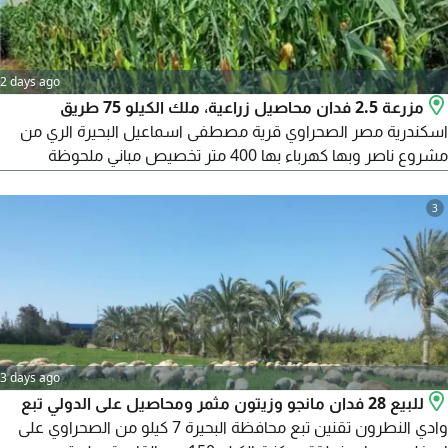
2 days ago
مزرعة 2.5 فدان محاصيل زراعية، ملك الكيلو 75 طريق
اسكندرية مصر الصحراوي قرية مصطفى اسماعيل البحيرة الري من
مشروع ناصر وبها كهرباء بها 400 متر تخصيص مباني ملحوظة
الصورة التي في الاعلان من أرشيف المكتب المطلوب 5 مليون
بالاضافة الى أتعاب المكتب، لا للوسطاء منعا للاحراج، على من يرغب
3
بالشراء الاتصال بالأستاذ محمد ممدوح المحامي
3 days ago
للبيع 28 فدان مانجو وزيتون مثمر ومحاصيل على الدولي تبع
وادي النطرون تقنين تبع محافظة البحيرة 7 كيلو من الصحراوي على