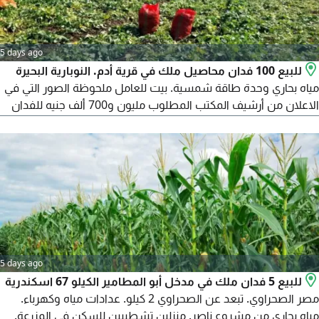
5 days ago
للبيع 100 فدان محاصيل ملك في قرية أدم. النوبارية البحيرة
مياه بحاري وحدة طاقة شمسية. بيت للعامل ملحوظة الصور التي في
الاعلان من أرشيف المكتب المطلوب مليون و700 ألف جنيه للفدان
الواحد بالاضافة الى أتعاب المكتب، لا للوسطاء منعا للاحراج المعاينة
برسوم 200 جنيه للجدية على من يرغب بالشراء الاتصال بالأستاذ محمد
المحامي يرجى الاتصال بين الساعة 10 صباحا و8 مساء
5 days ago
للبيع 5 فدان ملك في مدخل أبو المطامير الكيلو 67 اسكندرية
مصر الصحراوي. تبعد عن الصحراوي 2 كيلو. عدادات مياه وكهرباء.
مياه بحاري من مشروع ناصر. منزلين تشطيبين للسكن في المزرعة.