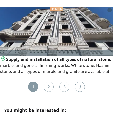
بالطوب والمسلح تشطيب عداد كهرباء وعداد مياه، ماء شرب،
مزروعة حاليا خضار وغله وبرسيم ملحوظة الصورة التي في الاعلان من
5
أرشيف المكتب، المطلوب 8 مليون بالاضافة الى أتعاب المكتب، لا
للوسطاء
Supply and installation of all types of natural stone,
marble, and general finishing works. White stone, Hashimi
stone, and all types of marble and granite are available at
the lowest prices. We operate in Egypt and the United Arab
Emirates, and export is available to all Arab countries.
⟩
1
2
3
Contact us
You might be interested in: