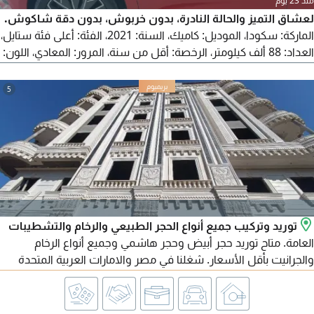
منذ 23 يوم
لعشاق التميز والحالة النادرة، بدون خربوش، بدون دقة شاكوش.
الماركة: سكودا، الموديل: كاميك، السنة: 2021، الفئة: أعلى فئة ستايل،
العداد: 88 ألف كيلومتر، الرخصة: أقل من سنة، المرور: المعادي، اللون:
أحمر، الدهانات: فبريكا بالكامل، كما عودناكم صيانات توكيل حتى آخر
متر، العربية بحالة الزيرو.
5
توريد وتركيب جميع أنواع الحجر الطبيعي والرخام والتشطيبات
العامة. متاح توريد حجر أبيض وحجر هاشمي وجميع أنواع الرخام
والجرانيت بأقل الأسعار. شغلنا في مصر والامارات العربية المتحدة
ومتاح تصدير لجميع الدول العربية. للتواصل