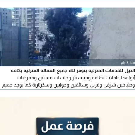
مراجعين ماليين، مبرمجين، اداريين، سكرتارية، مشرفين، حراس أمن،
مناديب مبيعات، خدمة عملاء، مراقبين حركة، طباخين، فنيين، وعلى
أعلى مستوى. جميع الأفراد لديهم خبرة في المجال وشهادات
معتمدة. توفر الشركة استقدام ونضمن لكم كفاءة وخبرات العمالة
لدينا
منذ 3 أيام
النيل للخدمات المنزليه بنوفر لك جميع العماله المنزليه بكافة
أنواعها عاملات نظافة وبيبيسيتر وجلسات مسنين وممرضات
وطباخين شرقي وغربي وسائقين وجوابين وسكرتارية كما يوجد جميع
العماله بأقل التكاليف وعقود وضمانات