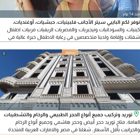
منذ 14 يوم
نوفر لكم البايبي سيتر الأجانب فلبينيات، حبشيات، أوغنديات،
كينيات، والسودانيات ونيجيريات والمصريات الريفيات مربيات اطفال
شفتات وإقامة ولدينا متخصصين في رعاية الاطفال خبرة عالية في
التعامل مع الاطفال وجميع الاعمار المختلفة. التعامل مع الاطفال
التواصل
5
توريد وتركيب جميع أنواع الحجر الطبيعي والرخام والتشطيبات
العامة. متاح توريد حجر أبيض وحجر هاشمي وجميع أنواع الرخام
والجرانيت بأقل الأسعار. شغلنا في مصر والامارات العربية المتحدة
ومتاح تصدير لجميع الدول العربية. للتواصل