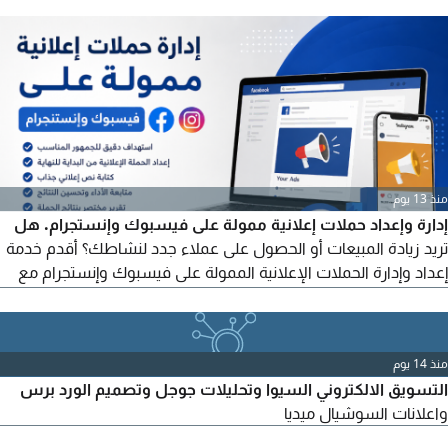
السكرول استهداف دقيق للعملاء المهتمين بخدمتك متابعة وتحليل
مستمر لتحسين النتائج أحنا بنبني نظام مبيعات كامل ليك باقات مرنة
تناسب كل البزنس سواء عايز ليدز أو مبيعات - هنوصلك لهدفك احجز
مكانك دلوقتي وابدأ تكبر مشروعك صح
منذ 13 يوم
إدارة وإعداد حملات إعلانية ممولة على فيسبوك وإنستجرام. هل
تريد زيادة المبيعات أو الحصول على عملاء جدد لنشاطك؟ أقدم خدمة
إعداد وإدارة الحملات الإعلانية الممولة على فيسبوك وإنستجرام مع
استهداف دقيق للجمهور المناسب لنشاطك التجاري. تشمل الخدمة
إعداد الحملة الإعلانية بالكامل، تحديد الجمهور المستهدف، اختيار
الهدف الإعلاني المناسب، كتابة نص إعلاني جذاب، متابعة الأداء
منذ 14 يوم
وتحسين النتائج. مناسبة للمشروعات التجارية.
التسويق الالكتروني السيوا وتحليلات جوجل وتصميم الورد برس
واعلانات السوشيال ميديا