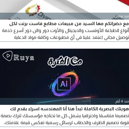
منذ يومين
مع حضراتكم مها السيد من مبيعات مطابع فاست برنت لكل
أنواع الطباعة الأوفست والديجيتال والأوت دور والن دور أسرع خدمة
توصيل مجاني اعتمد علينا في أي مطبوعات وكافة مواد الدعاية
والاعلان من رول أب استاند وبوب أب وجميع اليفط الاعلانية
منذ 4 أيام
هويتك البصرية الكاملة تبدأ هنا أنا المهندسه اسراء بقدم لك
تصميما متناسقا واحترافيا يشمل كل ما تحتاجه مؤسستك لترك بصمة
قوية تصميم الظرف والخطاب لرسائل رسمية تعكس قيمة علامتك.