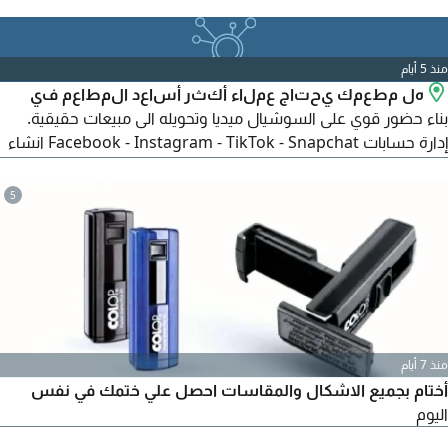
الختم الرسمي بصمة اعتماد تمنحك المصداقية. الكرت الشخصي
بوابتك الأنيقة لشبكة علاقاتك. بروفايل المؤسسة قصة نجاحك
مصممة ببراعة. وجميع مطبوعاتك الأخرى لضمان الاتساق التام في
منذ 5 أيام
كل تفصيل. تميز الآن بهوية
هل مطعمك يحتاج عملاء أكثر أساعد المطاعم في
بناء حضور قوي على السوشيال ميديا وتحويله الى مبيعات حقيقية.
إدارة حسابات Facebook - Instagram - TikTok - Snapchat انشاء
وإدارة حملات اعلانية ممولة تحقق نتائج كتابة محتوى احترافي يجذب
العملاء اعداد خطة واستراتيجية تسويقية للمطعم تصميم اللوجو
5
والهوية البصرية والمنشورات الاعلانية اذا كنت ترغب في زيادة
الطلبات وبناء علامة تجارية قوية لمطعمك
منذ 7 أيام
أختام بجميع الاشكال والمقاسات احصل علي ختمك في نفس
اليوم