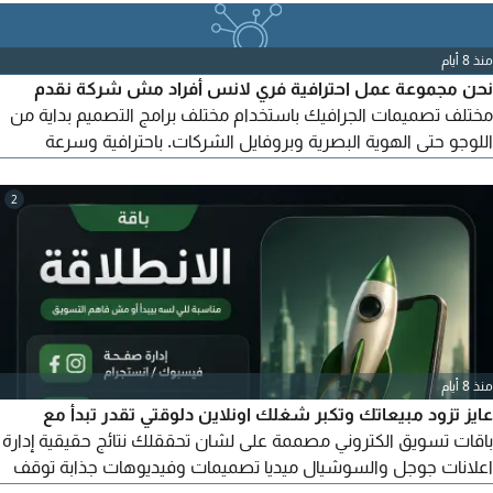
منذ 8 أيام
نحن مجموعة عمل احترافية فري لانس أفراد مش شركة نقدم
مختلف تصميمات الجرافيك باستخدام مختلف برامج التصميم بداية من
اللوجو حتى الهوية البصرية وبروفايل الشركات. باحترافية وسرعة
وأمانة ونبحث عن فرص عمل بالقطعة مع شركات
2
منذ 8 أيام
عايز تزود مبيعاتك وتكبر شغلك اونلاين دلوقتي تقدر تبدأ مع
باقات تسويق الكتروني مصممة على لشان تحققلك نتائج حقيقية إدارة
اعلانات جوجل والسوشيال ميديا تصميمات وفيديوهات جذابة توقف