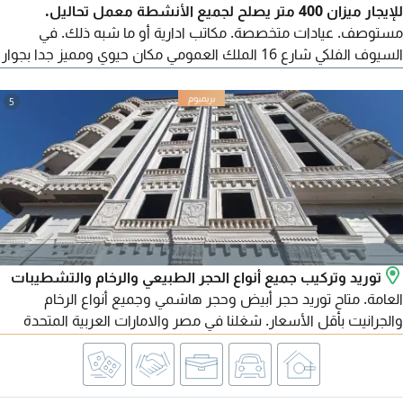
للإيجار ميزان 400 متر يصلح لجميع الأنشطة معمل تحاليل.
مستوصف. عيادات متخصصة. مكاتب ادارية أو ما شبه ذلك. في
السيوف الفلكي شارع 16 الملك العمومي مكان حيوي ومميز جدا بجوار
جميع الخدمات والأسواق التجارية وشركات المحمول. المكان به كثافة
سكانية عالية جدا
5
توريد وتركيب جميع أنواع الحجر الطبيعي والرخام والتشطيبات
العامة. متاح توريد حجر أبيض وحجر هاشمي وجميع أنواع الرخام
والجرانيت بأقل الأسعار. شغلنا في مصر والامارات العربية المتحدة
ومتاح تصدير لجميع الدول العربية. للتواصل