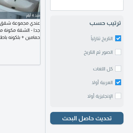
منذ 4 أيام
ترتيب حسب
عندي مجموعة شقق في
حمامين + بلكونه باط
التاريخ تنازلياً
ألاف شهريا
الصور ثم التاريخ
كل اللغات
العربية أولا
الإنجليزية أولا
تحديث حاصل البحث