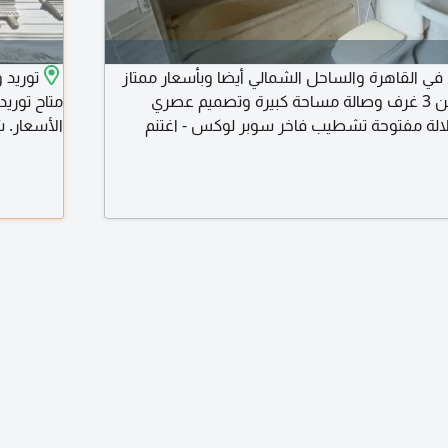
 القاهرة والساحل الشمالي أيضا وبأسعار ممتاز
توريد 
جدا - الشقة مكونة من 3 غرف وصالة مساحة كبيرة وتصميم عصري
متاح توري
لالة مفتوحة تشطيب فاخر سوبر لوكس - اغتنم
الأسعار. ش
الفرصة الآن عدد الوحدات محدود جدا - موقع راقي وسعر تنافس الإيجار 7
الدول العر