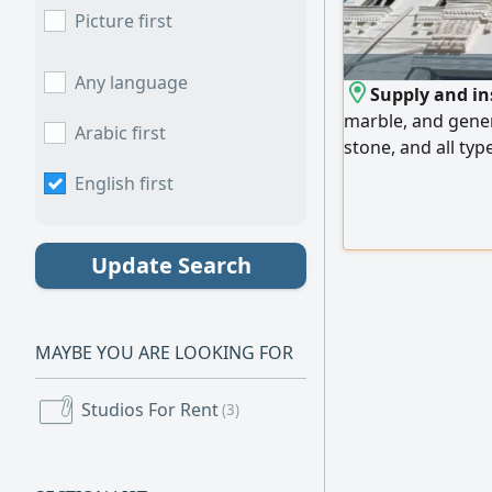
Picture first
Any language
Supply and ins
marble, and gener
Arabic first
stone, and all typ
lowest prices. We
English first
Emirates, and expo
us
Update Search
MAYBE YOU ARE LOOKING FOR
Studios For Rent
(3)