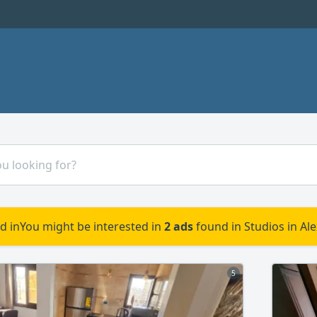
d in
You might be interested in
2 ads
found in Studios in Al
5