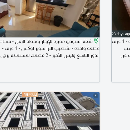
23 days ag
استوديو مفروش للإيجار - مساحة 60 متر - ريسبشن 1 قطعة - 1 غرف
- 1 
ث عن
الدور التاسع وليس الأخير - 2 مصعد. للاستعلام يرجى الاتصال أو عبر
 إن شاء
5