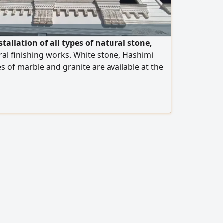
tallation of all types of natural stone,
al finishing works. White stone, Hashimi
es of marble and granite are available at the
 operate in Egypt and the United Arab
rt is available to all Arab countries. Contact