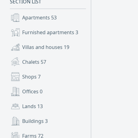
SECTION LIST
Apartments
53
Furnished apartments
3
Villas and houses
19
Chalets
57
Shops
7
Offices
0
Lands
13
Buildings
3
Farms
72