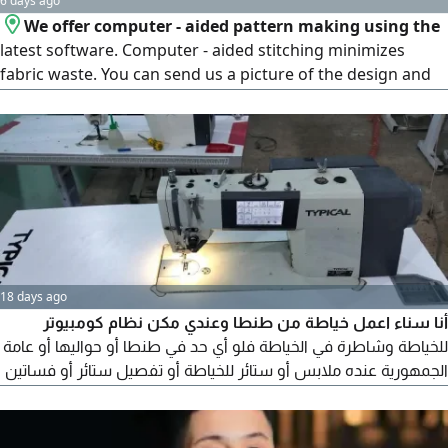
6 days ago
We offer computer - aided pattern making using the
latest software. Computer - aided stitching minimizes
fabric waste. You can send us a picture of the design and
the number of sizes, and we will reply with the price
18 days ago
أنا سناء اعمل خياطة من طنطا وعندي مكن نظام كومبيوتر
للخياطة وشاطرة في الخياطة فلو أي حد في طنطا أو حواليها أو عامة
الجمهورية عنده ملابس أو ستائر للخياطة أو تفصيل ستائر أو فساتين
أو أي ملابس أو أقمشة يكلمني ويشوف جودة شغلي العالي علي
أحسن جودة تفصيل وخياطة كلموني علي رقمي