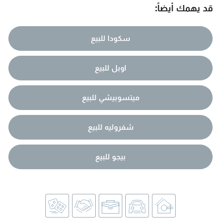
قد يهمك أيضاً:
سكودا للبيع
اوبل للبيع
ميتسوبيشي للبيع
شفروليه للبيع
بيجو للبيع