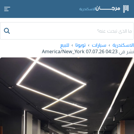
الاسكندرية
الاسكندرية
سيارات
تويوتا
للبيع
نشر في
07.07.26 04:23
America/New_York