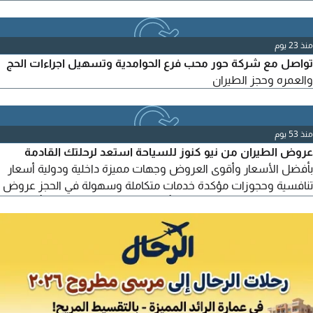
الرد وانهاء الحجز احجز تذكرتك من مكانك
منذ 23 يوم
تواصل مع شركة حور محب فرع الحوامدية وتسهيل اجراءات الحج
والعمره وحجز الطيران
منذ 53 يوم
عروض الطيران من نيو كنوز للسياحة استعد لرحلتك القادمة
بأفضل الأسعار وأقوى العروض وجهات مميزة داخلية ودولية أسعار
تنافسية وحجوزات مؤكدة خدمات متكاملة وسهولة في الحجز عروض
لفترة محدودة احجز الآن ودعنا نأخذك الى وجهتك المفضلة بأفضل
سعر. للتواصل والحجز رقم الهاتف نيو كنوز للسياحة نيو كنوز رحلتك
تبدأ معنا