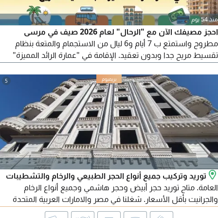
منذ 54 يوم
احجز مصيفك الآن مع "الرحال" لعام 2026 صيف في مرسى
مطروح واستمتع ب 7 أيام و6 ليال من الاستجمام والمتعة بنظام
تقسيط مريح جدا وبدون تعقيد. الإقامة في "عمارة الرائد المميزة"
خيارات شقق متنوعة تناسب الجميع غرفة واحدة / 2 غرفة. خيارات
الأدوار (أرضي مرتفع / دور أول / دور ثالث) الانتقالات شاملة
5
الانتقالات المريحة (لكل الأفواج ما عدا الفوج الأخير) أقوى الأفواج
والأسعار
توريد وتركيب جميع أنواع الحجر الطبيعي والرخام والتشطيبات
العامة. متاح توريد حجر أبيض وحجر هاشمي وجميع أنواع الرخام
والجرانيت بأقل الأسعار. شغلنا في مصر والامارات العربية المتحدة
ومتاح تصدير لجميع الدول العربية. للتواصل