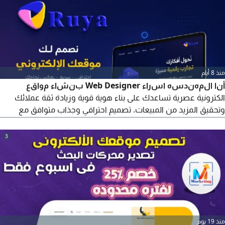
منذ 8 أيام
أنا المهندسه اسراء Web Designer بنشاء مواقع
الكترونية عصرية تساعدك على بناء هوية قوية وزيادة ثقة عملائك
وتحقيق المزيد من المبيعات. تصميم احترافي وجذاب متوافق مع
جميع الاجهزة سرعة وأداء عالي تجربة مستخدم مميزة تصميم متوافق
مع محركات البحث (SEO) ابدأ رحلتك الرقمية الآن واجعل مشروعك
3
متاحا لعملائك في أي وقت ومن أي مكان. تواصل معنا الآن
منذ 19 يوم