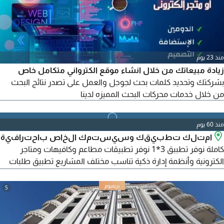
منذ 23 يوم
زيادة مبيعاتك من خلال انشاء موقع الكترواني متكامل خاص
بشركتك وتحديد كلمات بحث لجوجل والعمل على تصدر نتائج البحث
من خلال خدمات محركات البحث المميزه لدينا
منذ 60 يوم
امتلك تطبيقك وسيستمك الخاص باحترافية
كاملة نوفر تطببق 3*1 نوفر تطبيقات مطاعم وكافيهات ومتاجر
الكترونية وأنظمة إدارة ذكية تناسب مختلف المشاريع تطبيق طلبات
ودليفري كاشير ونقاط بيع POS تقارير وإدارة كاملة تتبع مباشر
للأوردرات والسائقين حلول عصرية تساعدك على زيادة المبيعات
5
وتطوير مشروعك بسهولة واحترافية للتواصل