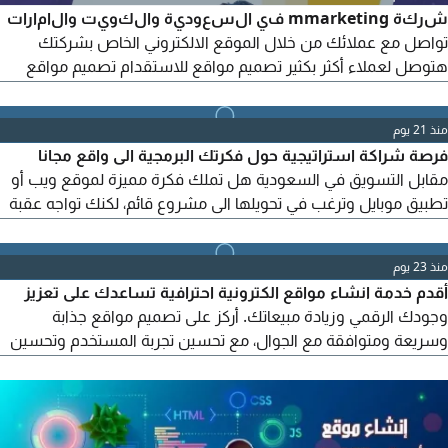
شركة mmarketing في السعودية والكويت والامارات
تواصل مع عملائك من خلال الموقع الالكتروني الخاص بشركتك
هتوصل لعملاء أكثر بكثير تصميم مواقع للاستقدام تصميم مواقع
خدمات عامة تصميم مواقع للعقارات تصميم مواقع تعقيب تصميم
مواقع التمويل والقروض تصميم مواقع المكاتب والشركات بالمملكة
منذ 21 يوم
للتواصل مع المكتب علي
فرصة شراكة استراتيجية حول فكرتك البرمجية الى واقع مجانا
مقابل التسويق في السعودية هل تملك فكرة مميزة لموقع ويب أو
تطبيق موبايل وترغب في تحويلها الى مشروع قائم، لكنك تواجه عقبة
التنفيذ التقني نحن فريق برمجيات ناشئ ومحترف، نمتلك الشغف
والخبرة العالية في تطوير المواقع وتطبيقات الهواتف الذكية. نبحث
منذ 23 يوم
عن شخص أو مؤسسة في المملكة العربية السعودية يمتلك فكرة
أقدم خدمة انشاء مواقع الكترونية احترافية تساعدك على تعزيز
مشروع واعدة وجاهزة للتنفيذ
وجودك الرقمي وزيادة مبيعاتك. أركز على تصميم مواقع جذابة
وسريعة ومتوافقة مع الجوال، مع تحسين تجربة المستخدم وتحسين
محركات البحث لضمان نتائج فعالة ونمو حقيقي لأعمالك