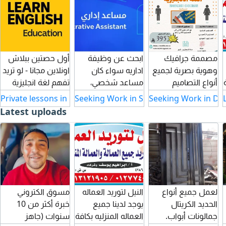
مصممة جرافيك
ابحث عن وظيفة
أول حصتين ببلاش
وهوية بصرية لجميع
اداريه سواء كان
اونلاين مجانا - لو تريد
أنواع التصاميم
مساعد شخصي،
تفهم لغة انجليزية
بوستات - دعوات
مساعد اداري،
بطريقة بسيطة -
Private lessons in Cairo
Seeking Work in Secretarial in Cairo
Seeking Work in Des
مناسبات - عروض
علاقات عامة وخدمة
أستاذ عمرو البدري
Latest uploads
بوربوينت وغيرها من
عملاء، ترجمة ورقيه
مدرس خصوصي
التصاميم حسب
وفوريه
مادة اللغة الانجليزية
طلبك بأسعار
- لكافة مراحل
مناسبة للجميع
المرحلة الابتدائية
للتواصل
والاعدادية والثانوية
بمدينة القاهرة
ومصر والعالم بنظام
لعمل جميع أنواع
النيل لتوريد العماله
مسوق الكتروني
الحصة أو الشهر
الحديد الكريتال
يوجد لدينا جميع
خبرة أكثر من 10
بسعر بسيط - متاح
جمالونات أبواب.
العماله المنزليه بكافة
سنوات (جاهز