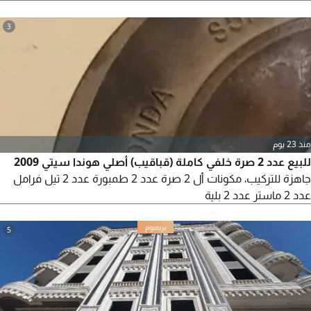
المكابس وتلبي احتياجات خطوط الانتاج. دايات ورولات استانلس.
دايات للمكابس الصيني، الإيطالي، الألماني، وموينج. رولات بجميع
3
المقاسات. مناسبة لمعظم المكابس في مصر والشرق الأوسط.
معدات، مصانع، قطع غيار، علف، الجوهري يمكنكم الاتصال
منذ 23 يوم
للبيع عدد 2 صرة خلفي كاملة (قباقيب) أصلي هوندا سيتي 2009
جاهزة للتركيب، مكونات أل 2 صرة عدد 2 طمبورة عدد 2 تيل فرامل
عدد 2 ماستر عدد 2 بلية
5