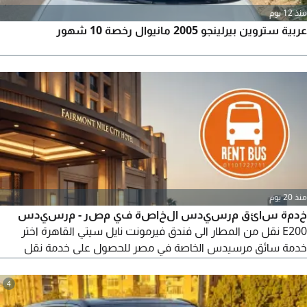
منذ 12 يوم
عربية ستروين بيرلينجو 2005 مانيوال رخصة 10 شهور
منذ 20 يوم
خدمة سائق مرسيدس الخاصة في مصر - مرسيدس
E200 نقل من المطار الى فندق فيرمونت نايل سيتي القاهرة اختر
خدمة سائق مرسيدس الخاصة في مصر للحصول على خدمة نقل
راقية من مطار القاهرة الدولي الى فندق فيرمونت نايل سيتي سافر
في سيارة مرسيدس بنز E200 سيدان موديل 2025 الأنيقة مع سائق
4
محترف واستمتع بالراحة والخصوصية والالتزام بالمواعيد. مثالية لرجال