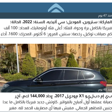
منذ 47 يوم
الماركة: ستروين، الموديل: سي أليذيه، السنة: 2022، الحالة:
فبريكا بالكامل برة وجوة، الفئة: أعلى فئة أوتوماتيك، العداد: 100 ألف
كم، صيانات توكيل، رخصة: سنتين، المرور: 6 أكتوبر، المحرك: 1600، أداء
قوي واستهلاك موفر جدا للبنزين.
5
منذ 48 يوم
بي إم دبليو X1 موديل 2017، عداد 144,000 كم. آخر
صيانة عملتها أول أمبارح بالفواتير. كاوتش جديد فبريكا بالكامل ما عدا
جنبين للمظهر الجمالي. مفيش فيها أي مصاريف الحمد لله. مغير