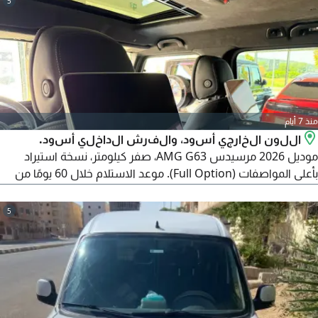
5
منذ 7 أيام
اللون الخارجي أسود، والفرش الداخلي أسود.
موديل 2026 مرسيدس AMG G63، صفر كيلومتر، نسخة استيراد
بأعلى المواصفات (Full Option). موعد الاستلام خلال 60 يومًا من
تاريخ التعاقد. نظام التعاقد: دفع 50% مقدم (Deposit) عند التعاقد،
وسداد 50% المتبقية عند استلام السيارة. لإتمام التعاقد في حالة
5
الرغبة في الحجز أو التعاقد، يتم تحديد موعد (Meeting) رسمي داخل
مكتب مستورد السيارة في مصر الجديدة.