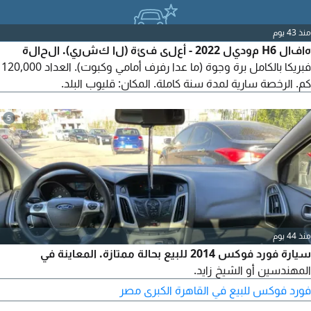
منذ 43 يوم
هافال H6 موديل 2022 - أعلى فئة (لا كشري). الحالة
فبريكا بالكامل برة وجوة (ما عدا رفرف أمامي وكبوت). العداد 120,000
كم. الرخصة سارية لمدة سنة كاملة. المكان: قليوب البلد.
5
منذ 44 يوم
سيارة فورد فوكس 2014 للبيع بحالة ممتازة. المعاينة في
المهندسين أو الشيخ زايد.
فورد فوكس للبيع في القاهرة الكبرى مصر