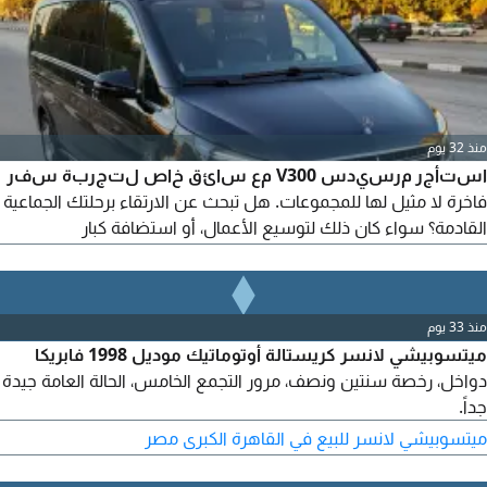
الأعمال والمسافرين المنفردين
منذ 32 يوم
استأجر مرسيدس V300 مع سائق خاص لتجربة سفر
فاخرة لا مثيل لها للمجموعات. هل تبحث عن الارتقاء برحلتك الجماعية
القادمة؟ سواء كان ذلك لتوسيع الأعمال، أو استضافة كبار
الشخصيات، أو السفر العائلي الحصري، فإن بداية ليموزين تعيد تعريف
النقل الفاخر بأفضل فانات التنفيذية: مرسيدس V300.
منذ 33 يوم
ميتسوبيشي لانسر كريستالة أوتوماتيك موديل 1998 فابريكا
دواخل، رخصة سنتين ونصف، مرور التجمع الخامس، الحالة العامة جيدة
جداً.
ميتسوبيشي لانسر للبيع في القاهرة الكبرى مصر