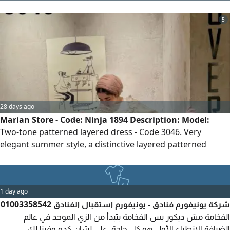
governorates. Casual dresses, pajamas, suits, and new
swimsuits
5
28 days ago
Marian Store - Code: Ninja 1894 Description: Model:
Two-tone patterned layered dress - Code 3046. Very
elegant summer style, a distinctive layered patterned
dress, a practical and very chic look suitable for all
occasions. High-quality imported Fresca material. Details:
Two-tone patterned layered dress - Very practical and chic
1 day ago
design - Luxurious and very comfortable fabric. Sizes: One
شركة يونيفورم فنادق - يونيفورم استقبال الفنادق 01003358542
size fits up to 75 kg comfortably. Shipping to all
الفخامة مش ديكور بس الفخامة بتبدأ من الزي الموحد في عالم
governorates. New casual dresses, pajamas, suits, and
الضيافة الانطباع الأول هو كل حاجة. على لشان كده وفرنا لك،