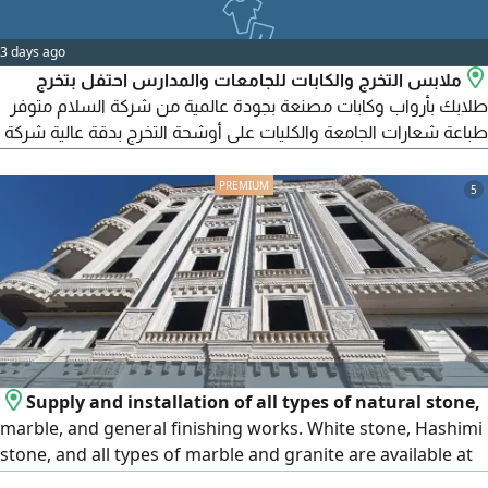
وطلبات الجملة التواصل على / للمبيعات القطاعي التواصل على /
الادارة والمعرض / 11 شارع جلال الدين الحمامصى - متفرع من شارع
3 days ago
السودان - المهندسين
ملابس التخرج والكابات للجامعات والمدارس احتفل بتخرج
طلابك بأرواب وكابات مصنعة بجودة عالمية من شركة السلام متوفر
طباعة شعارات الجامعة والكليات على أوشحة التخرج بدقة عالية شركة
السلام لليونيفورم للعقود السنوية وطلبات الجملة التواصل على /
للمبيعات القطاعي التواصل على / الادارة والمعرض / 11 شارع جلال
5
الدين الحمامصى - متفرع من شارع السودان
Supply and installation of all types of natural stone,
marble, and general finishing works. White stone, Hashimi
stone, and all types of marble and granite are available at
the lowest prices. We operate in Egypt and the United Arab