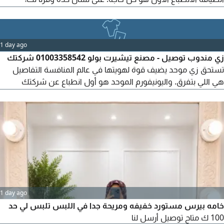
swimsuits.
يونيفورم فنادق راقي واحترافي يعبر عن مستوى المكان ويرفع قيمة
البراند بصمت. نقدم يونيفورم كامل لكل قسم استقبال خدمة الغرف
مطاعم وكافية الفندق الأمن والحراسات المشرفين والإدارة تصميم
1 day ago
موحد لكل قسم خامات عملية وناعمة تطريز شعار الفندق
زي مندوب توصيل - مصنع تيشيرت بولو 01003358542 شركتك
تستحق زي موحد يضيف قوة لهويتها في عالم المنافسة التفاصيل
هي اللي بتفرق. واليونيفورم الموحد هو أول انطباع عن شركتك
وشكل فريقك. بنقدم لك خدمة تصميم وتصنيع يونيفورم لجميع
المجالات مصانع وشركات مطاعم وكافيهات مدارس وحضانات
مستشفيات ومعامل فنادق وهاوسكيبنج تنفيذ حسب المقاسات
تطريز أو طباعة اللوجو خامات عالية الجودة تسليم سريع - شغل
مصانع معتمد لو بتجهز
1 day ago
خامه بيرس مستورد خفيفه ومريحة جدا في اللبس تلبس لي حد
100 ك متاح توصيل أرسل لنا