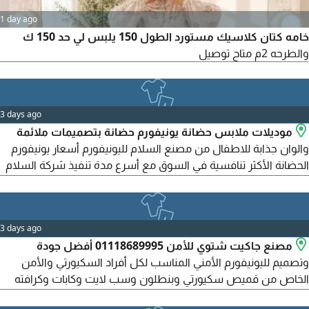
1 day ago
خامه كتان كلاسيك مستورد الطول 150 يلبس لي حد 150 ك
والطرحه 2م متاح توصيل
3 days ago
موديلات ملابس حضانة يونيفورم حضانة بتصميمات ملائمة
والوان جذابة للاطفال من مصنع السلام لليونيفورم أسعار يونيفورم
الحضانة الأكثر تنافسية في السوق مع أسرع مدة تنفيذ شركة السلام
لليونيفورم للعقود السنوية وطلبات الجملة التواصل على / للمبيعات
القطاعي التواصل على / الادارة والمعرض / 11 شارع جلال الدين
الحمامصى - متفرع من شارع السودان - المهندسين (بجوار مستشفى
3 days ago
مصنع جاكيت شتوي للأمن 01118689995 أفضل جودة
وتصميم لليونيفورم الأمني المناسب لكل أفراد السكيورتي والأمن
الخاص من قميص سكيورتي وبنطلون وسب لايت وكابات وكرافته
وفيست وجواكت سكيورتي شركة السلام لليونيفورم للعقود السنوية