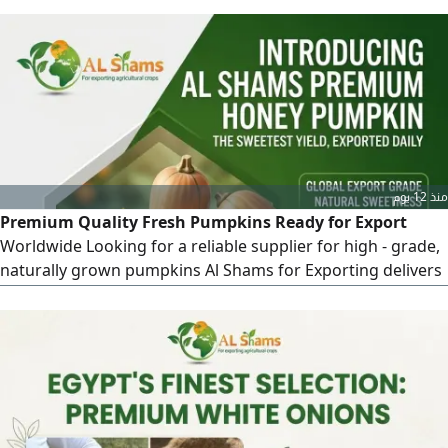
rich flavor, and maximum nutritional valueready for global
shipment. High - grade quality Year - round availability
Strict compliance with international standards Flexible
packaging options Contact
منذ 12 يوم
Premium Quality Fresh Pumpkins Ready for Export
Worldwide Looking for a reliable supplier for high - grade,
naturally grown pumpkins Al Shams for Exporting delivers
top - tier agricultural produce straight from Egypt's fertile
fields to your global market. Why Partner with Us Superior
Quality Rich color, optimal sweetness, and high nutritional
value. Global Standards Freshly harvested, meticulously