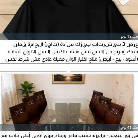
منذ 12 يوم
عرض 3 تيشرتات بيزك سادة (تاجر) الخامة قطن
شيك ومريح في اللبس مش هيضايقك في اللبس الالوان المتاحة
(أسود - بيج - أبيض) متاح اختيار الوان معينة عادي مش شرط نفس
الوان العرض المقاسات المتاحة (XL - XXL - XXXL) تلبيس لحد 95 كيلو
XL من 50 الى 60 كيلو XXL من 60 الى 75 كيلو XXXL من 75 الى 95
كيلو السعر 580
منذ 41 يوم
في بور سعيد - ترابيزة خشب فاخر وزجاج قوي أصلي أعلى خامة مع