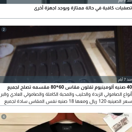
منذ 6 أيام
تصفيات كافية في حالة ممتازة ويوجد اجهزة أخرى
2
منذ 7 أيام
40 صنيه ألومينيوم تفلون مقاس 60*80 مقسمه تصلح لجميع
أنواع الصامولي الزبدة والحليب والمحبة الكاملة والصامولي العادي والبر
سعر الصينيه 120 ريال ومعها 18 صنيه نفس المقاس سادة لجميع
أنواع الشوابير والحلويات وغيره لو مخبز عاوز الثواني دي يراسلني البيع
لظروف خاصه
4