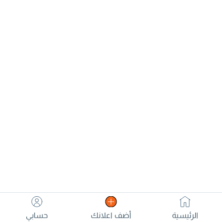
موجودة بطنطا، مكنة 1300 سي
سي. للتواصل.
الرئيسية
أضف اعلانك
حسابي