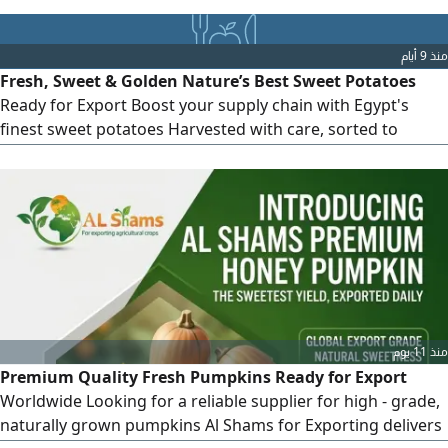
rich flavor, and maximum nutritional valueready for global
shipment. High - grade quality Year - round availability
منذ 9 أيام
Strict compliance with international standards Flexible
Fresh, Sweet & Golden Nature’s Best Sweet Potatoes
packaging options Contact
Ready for Export Boost your supply chain with Egypt's
finest sweet potatoes Harvested with care, sorted to
perfection, and packed to ensure maximum freshness
upon arrival. Varieties Beauregard Bellevue Packaging
Customized mesh bags or cartoon boxes per client
request Export Destinations Worldwide Partner with Al -
Shams for Exporting today for
منذ 11 يوم
Premium Quality Fresh Pumpkins Ready for Export
Worldwide Looking for a reliable supplier for high - grade,
naturally grown pumpkins Al Shams for Exporting delivers