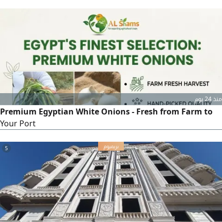
top - tier agricultural produce straight from Egypt's fertile
fields to your global market. Why Partner with Us Superior
Quality Rich color, optimal sweetness, and high nutritional
value. Global Standards Freshly harvested, meticulously
منذ 24 يوم
Premium Egyptian White Onions - Fresh from Farm to
Your Port
5