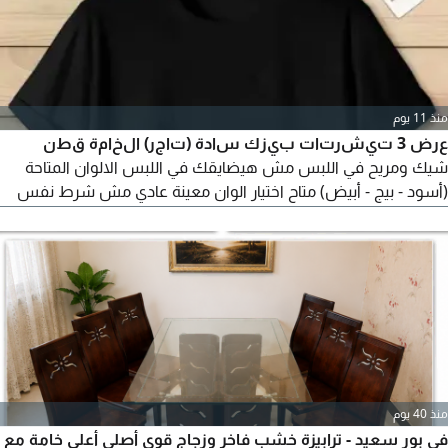
منذ 11 يوم
عرض 3 تيشرتات بيزك سادة (تاجر) الخامة قطن
شيك ومريح في اللبس مش هيضايقك في اللبس الالوان المتاحة
(أسود - بيج - أبيض) متاح اختيار الوان معينة عادي مش شرط نفس
الوان العرض المقاسات المتاحة (XL - XXL - XXXL) تلبيس لحد 95 كيلو
XL من 50 الى 60 كيلو XXL من 60 الى 75 كيلو XXXL من 75 الى 95
كيلو السعر 580
منذ 40 يوم
في بور سعيد - ترابيزة خشب فاخر وزجاج قوي أصلي أعلى خامة مع