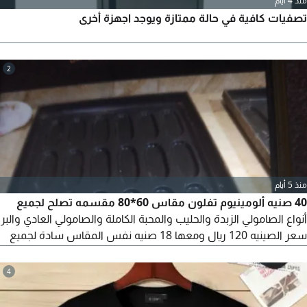
منذ 4 أيام
تصفيات كافية في حالة ممتازة ويوجد اجهزة أخرى
2
منذ 5 أيام
40 صنيه ألومينيوم تفلون مقاس 60*80 مقسمه تصلح لجميع
أنواع الصامولي الزبدة والحليب والمحبة الكاملة والصامولي العادي والبر
سعر الصينيه 120 ريال ومعها 18 صنيه نفس المقاس سادة لجميع
أنواع الشوابير والحلويات وغيره لو مخبز عاوز الثواني دي يراسلني البيع
لظروف خاصه
4